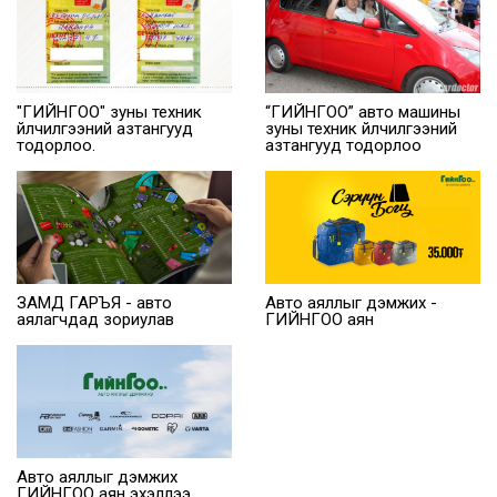
"ГИЙНГОО" зуны техник
“ГИЙНГОО” авто машины
үйлчилгээний азтангууд
зуны техник үйлчилгээний
тодорлоо.
азтангууд тодорлоо
ЗАМД ГАРЪЯ - авто
Авто аяллыг дэмжих -
аялагчдад зориулав
ГИЙНГОО аян
Авто аяллыг дэмжих
ГИЙНГОО аян эхэллээ