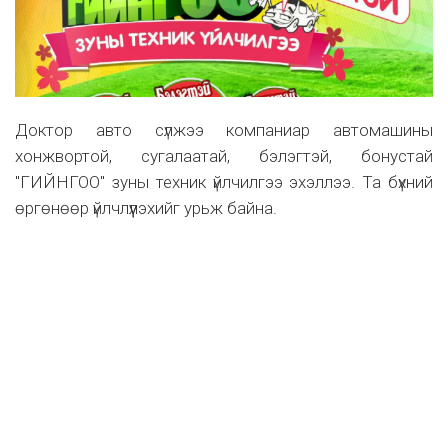
Доктор авто сүлжээ компаниар автомашины
хонжвортой, сугалаатай, бэлэгтэй, бонустай
"ГИЙНГОО" зуны техник үйлчилгээ эхэллээ. Та бүхний
өргөнөөр үйлчлүүлэхийг урьж байна.