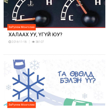
ЗаРулем Монголиа
ХАЛААХ УУ, YГYЙ ЮУ?
2016-11-18
38107
ЗаРулем Монголиа