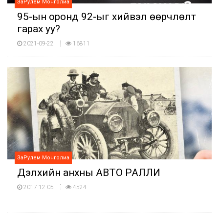
ЗаРулем Монголиа
95-ын оронд 92-ыг хийвэл өөрчлөлт
гарах уу?
2021-09-22
16811
ЗаРулем Монголиа
Дэлхийн анхны АВТО РАЛЛИ
2017-12-05
4524