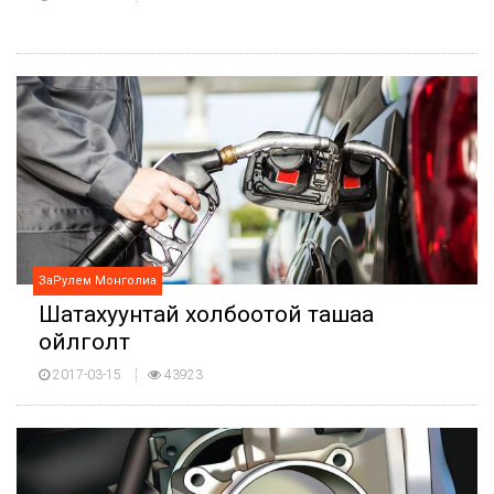
ЗаРулем Монголиа
Шатахуунтай холбоотой ташаа
ойлголт
2017-03-15
43923