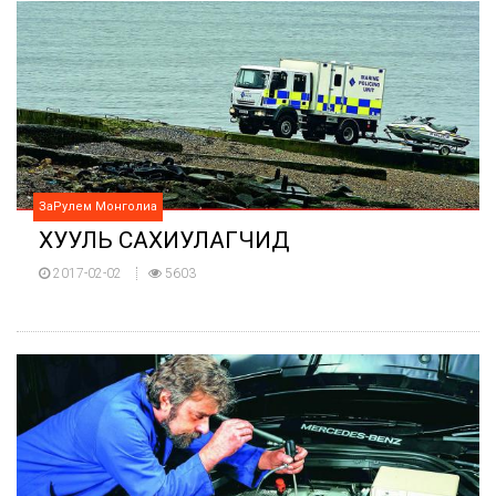
ЗаРулем Монголиа
ХУУЛЬ САХИУЛАГЧИД
2017-02-02
5603