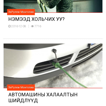
ЗаРулем Монголиа
НЭМЭЭД ХОЛЬЧИХ УУ?
2016-12-08
7716
ЗаРулем Монголиа
АВТОМАШИНЫ ХАЛААЛТЫН
ШИЙДЛҮҮД