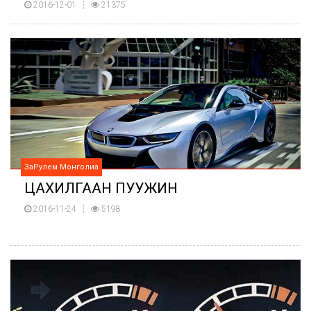
2016-12-01
21375
ЗаРулем Монголиа
ЦАХИЛГААН ПУУЖИН
2016-11-24
5198