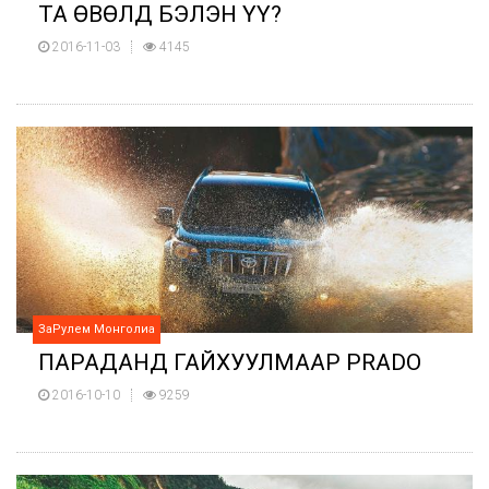
ТА ӨВӨЛД БЭЛЭН ҮҮ?
2016-11-03
4145
ЗаРулем Монголиа
ПАРАДАНД ГАЙХУУЛМААР PRADO
2016-10-10
9259