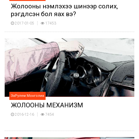
Жолооны үнэмлэхээ шинээр солих,
үрэгдүүлсэн бол яах вэ?
2017-01-05
17453
ЗаРулем Монголиа
ЖОЛООНЫ МЕХАНИЗМ
2016-12-16
7454