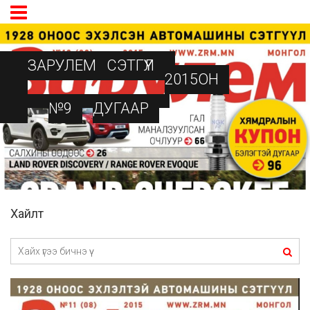
ЗАРУЛЕМ
СЭТГҮҮЛ
2015ОН
№9
ДУГААР
Хайлт