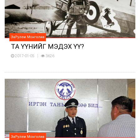
ЗаРулем Монголиа
ТА YYНИЙГ МЭДЭХ YY?
2017-01-05
3626
ЗаРулем Монголиа