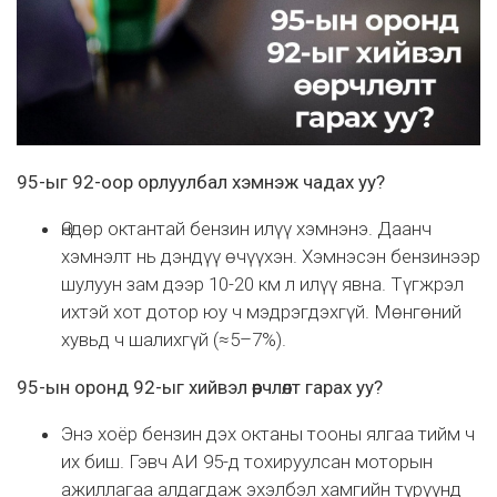
95-ыг 92-оор орлуулбал хэмнэж чадах уу?
Өндөр октантай бензин илүү хэмнэнэ. Даанч
хэмнэлт нь дэндүү өчүүхэн. Хэмнэсэн бензинээр
шулуун зам дээр 10-20 км л илүү явна. Түгжрэл
ихтэй хот дотор юу ч мэдрэгдэхгүй. Мөнгөний
хувьд ч шалихгүй (≈5–7%).
95-ын оронд 92-ыг хийвэл өөрчлөлт гарах уу?
Энэ хоёр бензин дэх октаны тооны ялгаа тийм ч
их биш. Гэвч АИ 95-д тохируулсан моторын
ажиллагаа алдагдаж эхэлбэл хамгийн түрүүнд