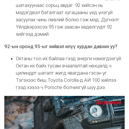
шатахуунаас сорьц авдаг. 92 хийсэн нь
мэдэгдвэл баталгаат хугацааны үед үнэгүй
засуулах чинь лөөлий болно гэж мэд. Дүгнэлт:
Үйлдвэрээсээ 95 гэж заасан хөдөлгүүрт 92
хийгээд дэмий.
92-ын оронд 95-ыг хийвэл илүү хурдан давхих уу?
Октаны тоо их байлаа гээд энерги нэмэгдэхгүй.
Октан их байх тусам ачаалалтай нөхцөлд ч
цилиндрт шаталт жигд явагдана гэсэн үг.
Тэгэхээс биш Toyota Corolla-д АИ 100 хийлээ
гээд хэзээ ч Porsche болчихгүй шүү дээ.