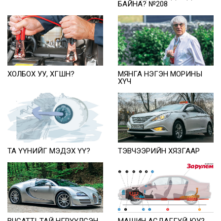
БАЙНА? №208
ХОЛБОХ УУ, ХӨГШӨӨН?
МЯНГА НЭГЭН МОРИНЫ
ХYЧ
ТА ҮҮНИЙГ МЭДЭХ ҮҮ?
ТЭВЧЭЭРИЙН ХЯЗГААР