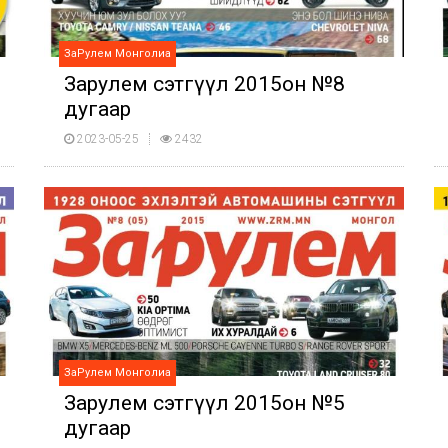
ЗаРулем Монголиа
Зарулем сэтгүүл 2015он №8
дугаар
2023-05-25
2432
ЗаРулем Монголиа
Зарулем сэтгүүл 2015он №5
дугаар