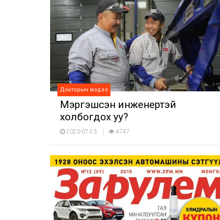
Докторын мэдээ
Мэргэшсэн инженертэй
холбогдох уу?
2023-07-23
4747