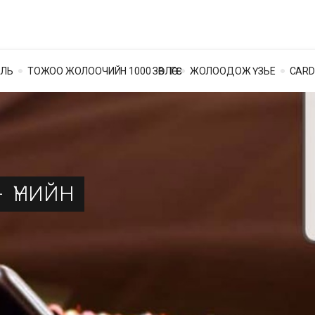
ОЛЬ
ТОЖОО ЖОЛООЧИЙН 1000 ЗӨВЛӨГӨӨ
ЖОЛООДОЖ ҮЗЬЕ
CARD
-
ҮНИЙН