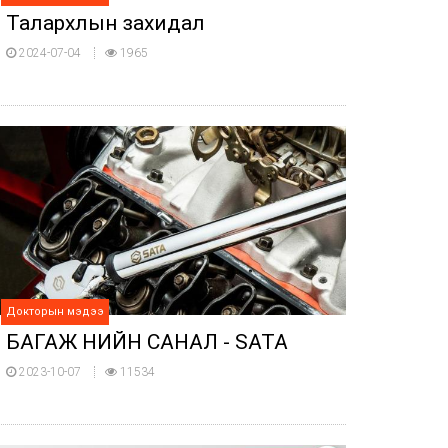
Талархлын захидал
2024-07-04
1965
Докторын мэдээ
БАГАЖ ҮНИЙН САНАЛ - SATA
2023-10-07
11534