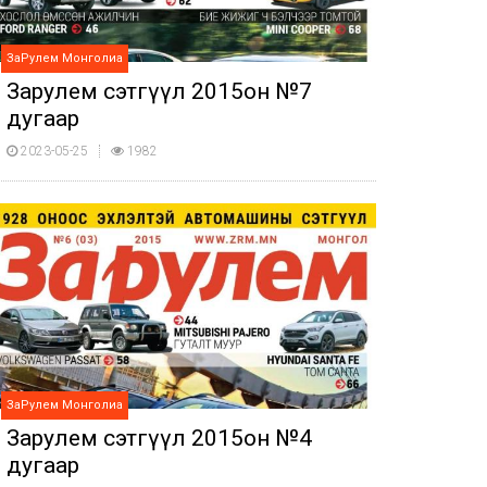
ЗаРулем Монголиа
Зарулем сэтгүүл 2015он №7
дугаар
2023-05-25
1982
ЗаРулем Монголиа
Зарулем сэтгүүл 2015он №4
дугаар