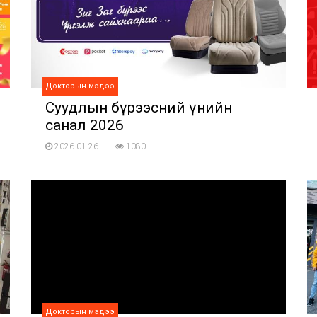
Докторын мэдээ
Суудлын бүрээсний үнийн
санал 2026
2026-01-26
1080
Докторын мэдээ