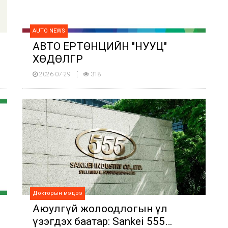
AUTO NEWS
АВТО ЕРТӨНЦИЙН "НУУЦ"
ХӨДӨЛГҮҮР
2026-07-29
318
Докторын мэдээ
Аюулгүй жолоодлогын үл
үзэгдэх баатар: Sankei 555