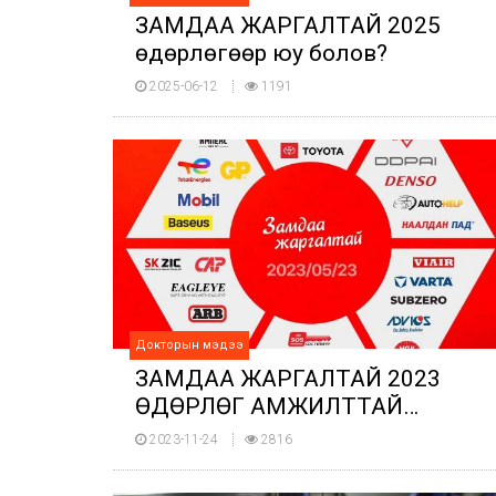
ЗАМДАА ЖАРГАЛТАЙ 2025
өдөрлөгөөр юу болов?
2025-06-12
1191
Докторын мэдээ
ЗАМДАА ЖАРГАЛТАЙ 2023
ӨДӨРЛӨГ АМЖИЛТТАЙ
ӨНДӨРЛӨЛӨӨ
2023-11-24
2816