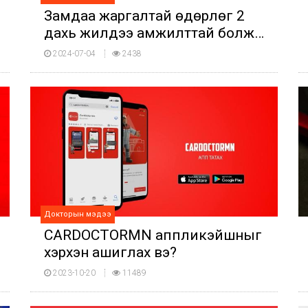
Замдаа жаргалтай өдөрлөг 2
дахь жилдээ амжилттай болж
өнгөрлөө
2024-07-04
2438
Докторын мэдээ
CARDOCTORMN аппликэйшныг
хэрхэн ашиглах вэ?
2023-10-20
11489