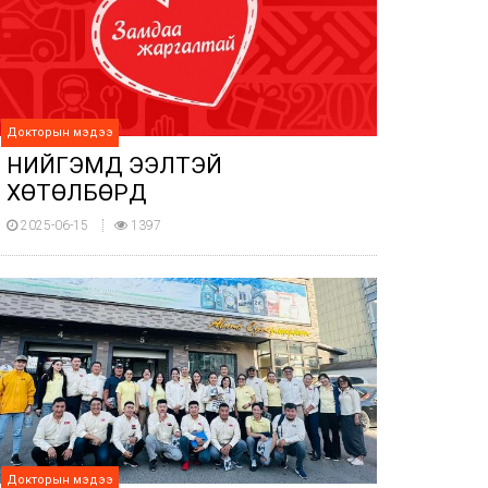
Докторын мэдээ
НИЙГЭМД ЭЭЛТЭЙ
ХӨТӨЛБӨРҮҮД
2025-06-15
1397
Докторын мэдээ