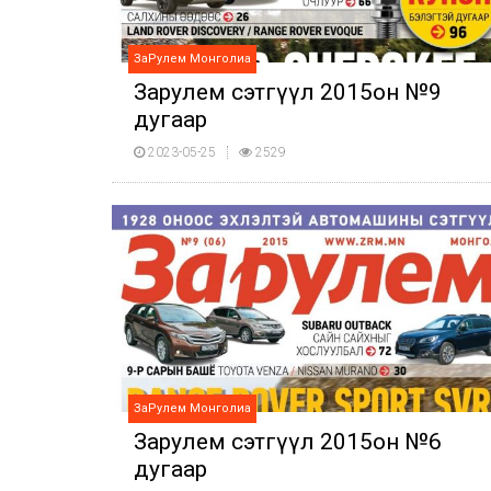
ЗаРулем Монголиа
Зарулем сэтгүүл 2015он №9
дугаар
2023-05-25
2529
ЗаРулем Монголиа
Зарулем сэтгүүл 2015он №6
дугаар