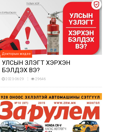
Докторын мэдээ
УЛСЫН ҮЗЛЭГТ ХЭРХЭН
БЭЛДЭХ ВЭ?
2023-06-29
29646