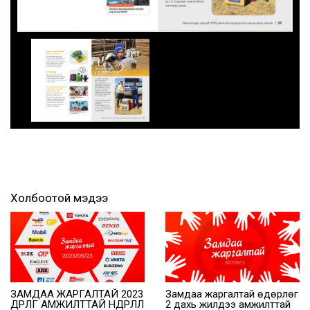
Холбоотой мэдээ
ЗАМДАА ЖАРГАЛТАЙ 2023
Замдаа жаргалтай өдөрлөг
ӨДӨРЛӨГ АМЖИЛТТАЙ ӨНДӨРЛӨЛӨӨ
2 дахь жилдээ амжилттай