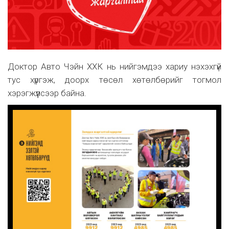
Доктор Авто Чэйн ХХК нь нийгэмдээ хариу нэхэхгүй
тус хүргэж, доорх төсөл хөтөлбөрийг тогмол
хэрэгжүүлсээр байна.