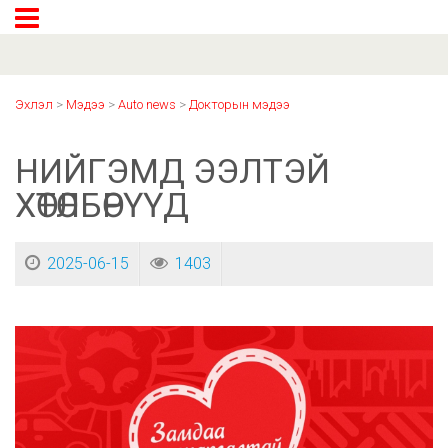
Эхлэл
>
Мэдээ
>
Auto news
>
Докторын мэдээ
НИЙГЭМД ЭЭЛТЭЙ
ХӨТӨЛБӨРҮҮД
2025-06-15
1403