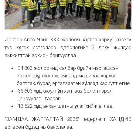
Доктор Авто Чэйн ХХК жолооч нартаа хариу нэхэхгүй
тус хүргэх сэтгэлээр өдөрлөгийг 3 дахь жилдээ
амжилттай зохион байгууллаа.
34,803 жолоочид салбар бүрийн мэргэшсэн
инженерүүд тусалж, аялалд машинаа хэрхэн
бэлтгэх, бусад эргэлзээтэй зүйлсэд хариулт өгнө.
36,603 хүнд аюулгүйн хантааз болон гэрэл
цацруулагч тараав.
13,522 хүнд анхан шатны үзлэг хийж өглөө.
"ЗАМДАА ЖАРГАЛТАЙ 2025" өдөрлөгт ХАНДИВ
өргөсөн бүгдэд нь баярлалаа: