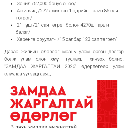
Зочид /62,000 бонус оноо/
Ажилчид /272 ажилтан 1 өдрийн цалин 85 сая
төгрөг/
21 түнш /21 сая төгрөг болон 4270ш гарын
бэлэг/
Хөрөнгө оруулагч /15 салбар 123 сая төгрөг/
Дараа жилийн өдөрлөг маань улам өргөн дэлгэр
болж улам олон хүмүүст туслахыг хичээх болно.
"ЗАМДАА ЖАРГАЛТАЙ 2026" өдөрлөгөөр улам
олуулаа уулзацгаая..,