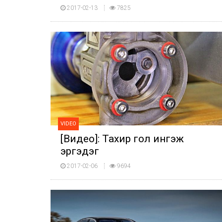
бол?
2017-02-13
7825
VIDEO
[Видео]: Тахир гол ингэж
эргэдэг
2017-02-06
9694