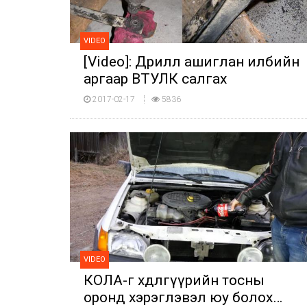
VIDEO
[Video]: Дрилл ашиглан илбийн
аргаар ВТУЛК салгах
2017-02-17
5836
VIDEO
КОЛА-г хөдөлгүүрийн тосны
оронд хэрэглэвэл юу болох