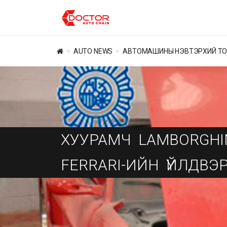
AUTO NEWS
АВТОМАШИНЫ НЭВТЭРХИЙ Т
ХУУРАМЧ
LAMBORGHIN
FERRARI-ИЙН
ҮЙЛДВЭР