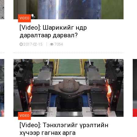
VIDEO
[Video]: Шарикийг өндөр
даралтаар дарвал?
2017-02-15
7054
VIDEO
[Video]: Тэнхлэгийг үрэлтийн
хүчээр гагнах арга