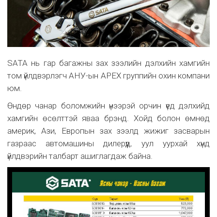
SATA нь гар багажны зах зээлийн дэлхийн хамгийн
том үйлдвэрлэгч АНУ-ын APEX группийн охин компани
юм.
Өндөр чанар боломжийн үнээрэй орчин үед дэлхийд
хамгийн өсөлттэй яваа брэнд. Хойд болон өмнөд
америк, Ази, Европын зах зээлд жижиг засварын
газраас автомашины дилерүүд, уул уурхай хүнд
үйлдвэрийн талбарт ашиглагдаж байна.