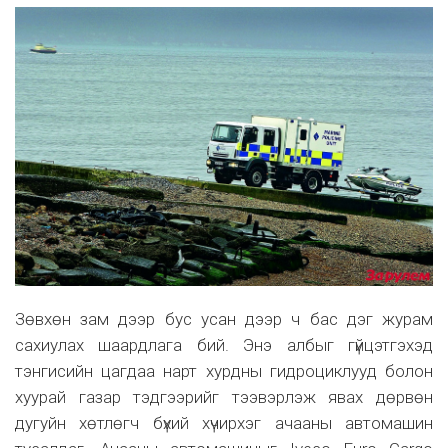
Зөвхөн зам дээр бус усан дээр ч бас дэг журам
сахиулах шаардлага бий. Энэ албыг гүйцэтгэхэд
тэнгисийн цагдаа нарт хурдны гидроциклууд болон
хуурай газар тэдгээрийг тээвэрлэж явах дөрвөн
дугуйн хөтлөгч бүхий хүчирхэг ачааны автомашин