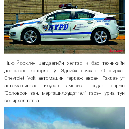
Нью-Йоркийн цагдаагийн хэлтэс ч бас техникийн
дэвшлээс хоцордоггүй. Эднийх саяхан 70 ширхэг
Chevrolet Volt автомашин гардаж авсан. Гэхдээ уг
автомашинаас илүүгээр америк цагдаа нарын
“Боловсон зан, мэргэшил,хүндэтгэл” гэсэн уриа тун
сонирхол татна.