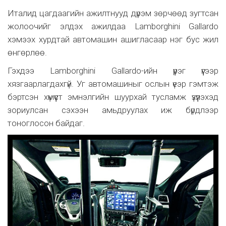
Италид цагдаагийн ажилтнууд дүрэм зөрчөөд зугтсан
жолоочийг элдэх ажилдаа Lamborghini Gallardo
хэмээх хурдтай автомашин ашигласаар нэг бус жил
өнгөрлөө.
Гэхдээ Lamborghini Gallardo-ийн үүрэг үүгээр
хязгаарлагдахгүй. Уг автомашиныг ослын үеэр гэмтэж
бэртсэн хүмүүст эмнэлгийн шуурхай тусламж үзүүлэхэд
зориулсан сэхээн амьдруулах иж бүрдлээр
тоноглосон байдаг.