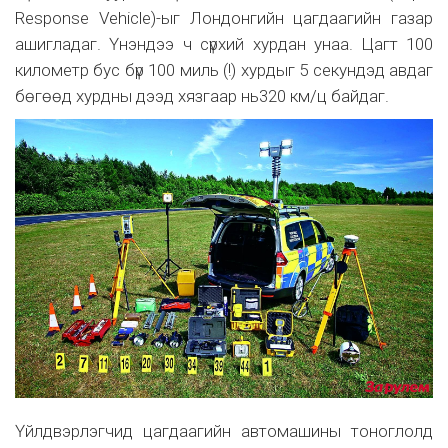
Response Vehicle)-ыг Лондонгийн цагдаагийн газар
ашигладаг. Үнэндээ ч сүрхий хурдан унаа. Цагт 100
километр бус бүр 100 миль (!) хурдыг 5 секундэд авдаг
бөгөөд хурдны дээд хязгаар нь320 км/ц байдаг.
Үйлдвэрлэгчид цагдаагийн автомашины тоноглолд