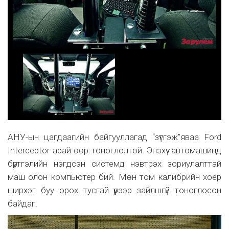
АНУ-ын цагдаагийн байгууллагад “зүтгэж”яваа Ford
Interceptor арай өөр тоноглолтой. Энэхүү автомашинд
бүртгэлийн нэгдсэн системд нэвтрэх зориулалттай
маш олон компьютер бий. Мөн том калибрийн хоёр
ширхэг буу орох тусгай үүрээр зайлшгүй тоноглосон
байдаг.