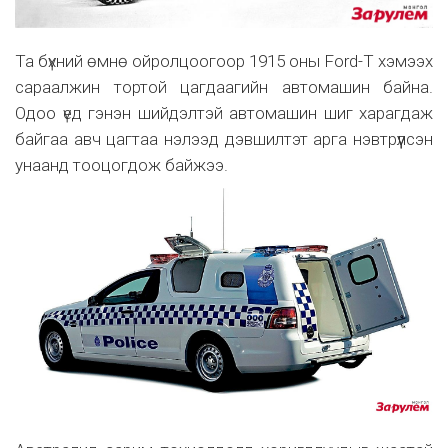
Та бүхний өмнө ойролцоогоор 1915 оны Ford-Т хэмээх
сараалжин тортой цагдаагийн автомашин байна.
Одоо үед гэнэн шийдэлтэй автомашин шиг харагдаж
байгаа авч цагтаа нэлээд дэвшилтэт арга нэвтрүүлсэн
унаанд тооцогдож байжээ.