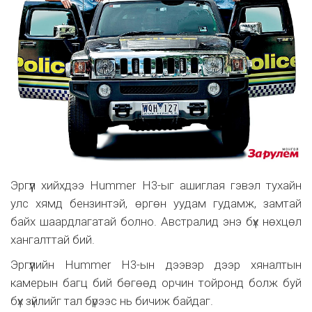
Эргүүл хийхдээ Hummer H3-ыг ашиглая гэвэл тухайн
улс хямд бензинтэй, өргөн уудам гудамж, замтай
байх шаардлагатай болно. Австралид энэ бүх нөхцөл
хангалттай бий.
Эргүүлийн Hummer H3-ын дээвэр дээр хяналтын
камерын багц бий бөгөөд орчин тойронд болж буй
бүх зүйлийг тал бүрээс нь бичиж байдаг.