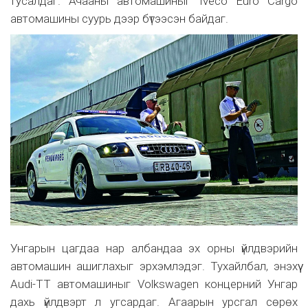
тусалдаг. Ачааны автомашиныг Iveco Euro Cargo
автомашины суурь дээр бүтээсэн байдаг.
Унгарын цагдаа нар албандаа эх орны үйлдвэрийн
автомашин ашиглахыг эрхэмлэдэг. Тухайлбал, энэхүү
Audi-TT автомашиныг Volkswagen концерний Унгар
дахь үйлдвэрт л угсардаг. Агаарын урсгал сөрөх