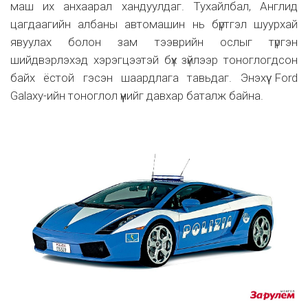
маш их анхаарал хандуулдаг. Тухайлбал, Англид
цагдаагийн албаны автомашин нь бүртгэл шуурхай
явуулах болон зам тээврийн ослыг түргэн
шийдвэрлэхэд хэрэгцээтэй бүх зүйлээр тоноглогдсон
байх ёстой гэсэн шаардлага тавьдаг. Энэхүү Ford
Galaxy-ийн тоноглол үүнийг давхар баталж байна.