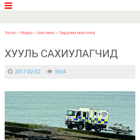
Эхлэл
>
Мэдээ
>
Auto news
>
Зарулем монголиа
ХУУЛЬ САХИУЛАГЧИД
2017-02-02
5604