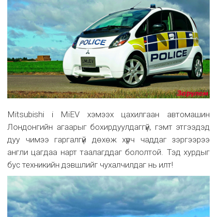
Mitsubishi i MiEV хэмээх цахилгаан автомашин
Лондонгийн агаарыг бохирдуулдаггүй, гэмт этгээдэд
дуу чимээ гаргалгүй дөхөж хүрч чаддаг зэргээрээ
англи цагдаа нарт таалагддаг бололтой. Тэд хурдыг
бус техникийн дэвшлийг чухалчилдаг нь илт!