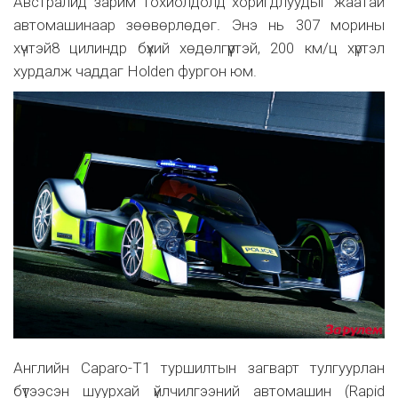
Австралид зарим тохиолдолд хоригдлуудыг жаатай
автомашинаар зөөвөрлөдөг. Энэ нь 307 морины
хүчтэй8 цилиндр бүхий хөдөлгүүртэй, 200 км/ц хүртэл
хурдалж чаддаг Holden фургон юм.
Английн Caparo-T1 туршилтын загварт тулгуурлан
бүтээсэн шуурхай үйлчилгээний автомашин (Rapid