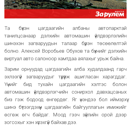
Та бүхэн цагдаагийн албаны автопарктай
танилцсанаар дэлхийн автомашин үйлдвэрлэлийн
шинэхэн загваруудын талаар бүрэн төсөөлөлтэй
болно. Алексей Воробьев Обухов та бүхнийг дэлхийн
виртуал авто салоноор хамтдаа аялахыг урьж байна.
Зарим орнуудад цагдаагийн алба худалдаанд гарч
эхлээгүй загваруудыг түрүүлж ашигласан харагддаг.
Үүнийг бид тухайн цагдаагийн хэлтэс болон
автомашин үйлдвэрлэгчийн сонирхол давхацсаных
биз гэж бодоод өнгөрдөг. Яг үнэндээ бол иймэрхүү
шинэ бүтээгдэхүүн цагдаагийн байгууллагын имижийг
өсгөж өгч байдаг. Моод гээч зүйлийн орой дээр
зогсохыг хэн хүсэхгүй байхав дээ.