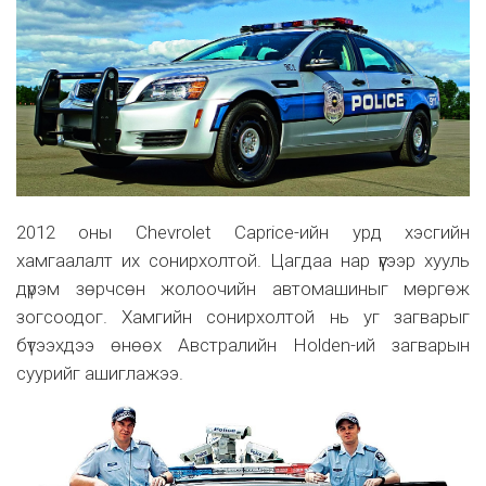
2012 оны Chevrolet Caprice-ийн урд хэсгийн
хамгаалалт их сонирхолтой. Цагдаа нар үүгээр хууль
дүрэм зөрчсөн жолоочийн автомашиныг мөргөж
зогсоодог. Хамгийн сонирхолтой нь уг загварыг
бүтээхдээ өнөөх Австралийн Holden-ий загварын
суурийг ашиглажээ.