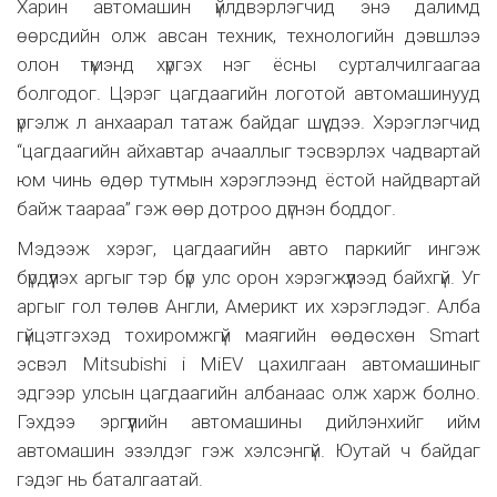
Харин автомашин үйлдвэрлэгчид энэ далимд
өөрсдийн олж авсан техник, технологийн дэвшлээ
олон түмэнд хүргэх нэг ёсны сурталчилгаагаа
болгодог. Цэрэг цагдаагийн логотой автомашинууд
үргэлж л анхаарал татаж байдаг шүү дээ. Хэрэглэгчид
“цагдаагийн айхавтар ачааллыг тэсвэрлэх чадвартай
юм чинь өдөр тутмын хэрэглээнд ёстой найдвартай
байж таараа” гэж өөр дотроо дүгнэн боддог.
Мэдээж хэрэг, цагдаагийн авто паркийг ингэж
бүрдүүлэх аргыг тэр бүр улс орон хэрэгжүүлээд байхгүй. Уг
аргыг гол төлөв Англи, Америкт их хэрэглэдэг. Алба
гүйцэтгэхэд тохиромжгүй маягийн өөдөсхөн Smart
эсвэл Mitsubishi i MiEV цахилгаан автомашиныг
эдгээр улсын цагдаагийн албанаас олж харж болно.
Гэхдээ эргүүлийн автомашины дийлэнхийг ийм
автомашин эзэлдэг гэж хэлсэнгүй. Юутай ч байдаг
гэдэг нь баталгаатай.