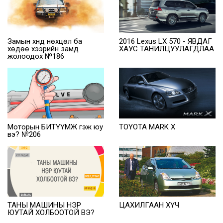
Замын хүнд нөхцөл ба
2016 Lexus LX 570 - ЯВДАГ
хөдөө хээрийн замд
ХАУС ТАНИЛЦУУЛАГДЛАА
жолоодох №186
TOYOTA MARK X
Моторын БИТҮҮМЖ гэж юу
вэ? №206
ТАНЫ МАШИНЫ НЭР
ЦАХИЛГААН ХҮЧ
ЮУТАЙ ХОЛБООТОЙ ВЭ?