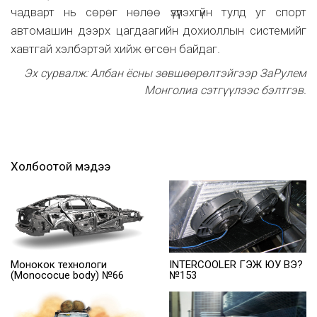
чадварт нь сөрөг нөлөө үзүүлэхгүйн тулд уг спорт
автомашин дээрх цагдаагийн дохиоллын системийг
хавтгай хэлбэртэй хийж өгсөн байдаг.
Эх сурвалж: Албан ёсны зөвшөөрөлтэйгээр ЗаРулем
Монголиа сэтгүүлээс бэлтгэв.
Холбоотой мэдээ
Монокок технологи
INTERCOOLER ГЭЖ ЮУ ВЭ?
(Monococue body) №66
№153