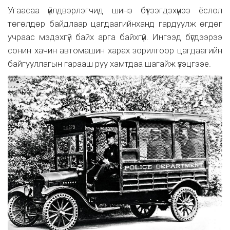
Угаасаа үйлдвэрлэгчид шинэ бүтээгдэхүүнээ ёслол
төгөлдөр байдлаар цагдаагийнханд гардуулж өгдөг
учраас мэдэхгүй байх арга байхгүй. Ингээд бүгдээрээ
сонин хачин автомашин харах зорилгоор цагдаагийн
байгууллагын гарааш руу хамтдаа шагайж үзэцгээе.