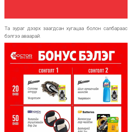
Та зураг дээрх заагдсан хугацаа болон салбараас
бэлгээ аваарай.