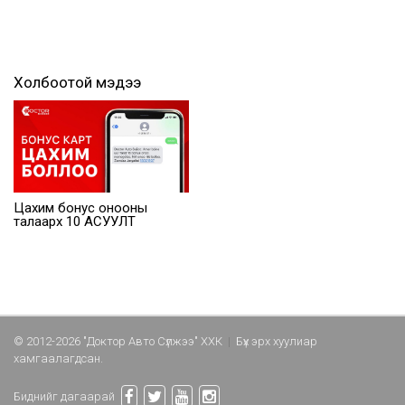
Холбоотой мэдээ
Цахим бонус онооны
талаарх 10 АСУУЛТ
© 2012-2026 "Доктор Авто Сүлжээ" ХХК
|
Бүх эрх хуулиар
хамгаалагдсан.
Биднийг дагаарай