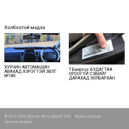
Холбоотой мэдээ
ХУУЧИН АВТОМАШИН
Т.Баярсүх: БУДАГТАА
АВАХАД ХЭРЭГТЭЙ ЗӨВЛӨГӨӨ
ОРООГҮЙ СЭВИЙГ
№180
ДАРАХАД ХЯЛБАРХАН
© 2012-2026 "Доктор Авто Сүлжээ" ХХК
|
Бүх эрх хуулиар
хамгаалагдсан.