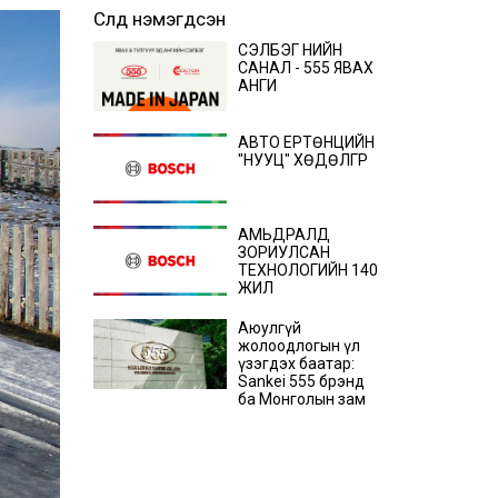
Сүүлд нэмэгдсэн
СЭЛБЭГ ҮНИЙН
САНАЛ - 555 ЯВАХ
АНГИ
АВТО ЕРТӨНЦИЙН
"НУУЦ" ХӨДӨЛГҮҮР
АМЬДРАЛД
ЗОРИУЛСАН
ТЕХНОЛОГИЙН 140
ЖИЛ
Аюулгүй
жолоодлогын үл
үзэгдэх баатар:
Sankei 555 брэнд
ба Монголын зам