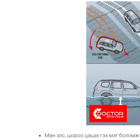
Мөн элс, шороо цацах гэх мэт боломж