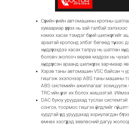
Сүүлийн үеийн автомашины кропны шатла
хуваариар үзүүлэх нь зай талбай эзлэхээс
нэмэх хасах тэмдэг бүхий шилжүүлгийг а
араатай кропонд элбэг бөгөөд түүнээс 
хүндрүүлэхдээ хасах талруу нь шатлан хүн
боловч жолооч өөрөө мэдрэх нь чухал
хүндрүүлсэн араанд шилжүүлэх зарчмаар яв
Хэрэв таны автомашин VSC байсан ч уруу
гишгэж эхэлснээр ABS таны машины то
ABS системийн ажиллагааг зохицуулж бай
TRC-ийн үүрэг их болох жишээтэй. Иймэ
DAC буюу уруудахад туслах системтэй б
сонгох, тоормос гишгэх үйлдлийг гүйцэт
хурдтай үед уруудахад зориулагдан бүт
өмнөх хэсгүүдэд зөвлөсний дагуу жоло