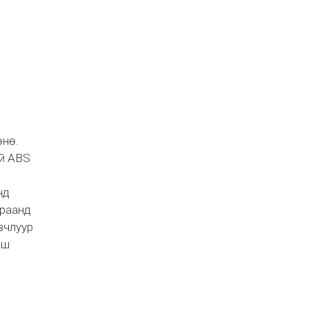
өнө.
ий ABS
нд
араанд
овчлуур
ош