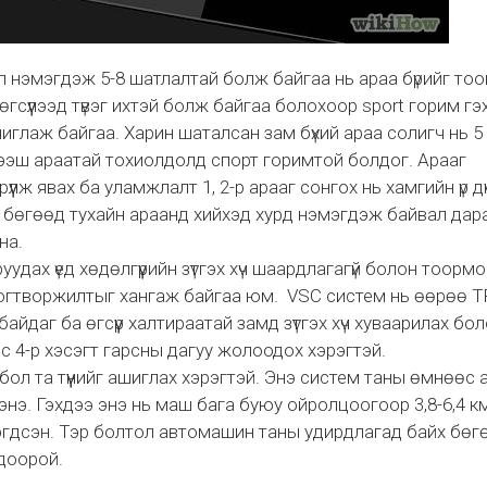
л нэмэгдэж 5-8 шатлалтай болж байгаа нь араа бүрийг тоо
 өгсүүлээд түвэг ихтэй болж байгаа болохоор sport горим гэ
шиглаж байгаа. Харин шаталсан зам бүхий араа солигч нь 5
дээш араатай тохиолдолд спорт горимтой болдог. Арааг
дрүүлж явах ба уламжлалт 1, 2-р арааг сонгох нь хамгийн үр д
 бөгөөд тухайн араанд хийхэд хурд нэмэгдэж байвал дар
на.
дах үед хөдөлгүүрийн зүтгэх хүч шаардлагагүй болон тоорм
гтворжилтыг хангаж байгаа юм. VSC систем нь өөрөө T
даг ба өгсүүр халтираатай замд зүтгэх хүч хуваарилах бо
эс 4-р хэсэгт гарсны дагуу жолоодох хэрэгтэй.
ол та түүнийг ашиглах хэрэгтэй. Энэ систем таны өмнөөс 
гэнэ. Гэхдээ энэ нь маш бага буюу ойролцоогоор 3,8-6,4 к
ээгдсэн. Тэр болтол автомашин таны удирдлагад байх бөг
одоорой.