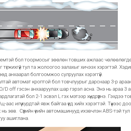
темтэй бол тоормосыг зөөлөн товших ажлаас чөлөөлөгд
 түгжихгүй тул та жолоогоо залахыг хичээх хэрэгтэй. Хэд
гөөд анхаарал болгоомжоо сулруулах хэрэггүй.
алтай автомат кроптой бол товчлуурыг дарснаар 3-р араа
O/D off гэсэн анхааруулах шар гэрэл асна. Энэ нь араа 3 
шаардлагатай бол 2-1 эсвэл L гэх мэтээр хүндрүүлнэ. Гэхдээ т
-аас илүү хурдтай явж байгаа үед хийх хэрэгтэй. Түүнээс до
 нь зөв. Сүүлийн үеийн автомашинууд ихэвчлэн ABS-тэй тул
гуу ашиглана.