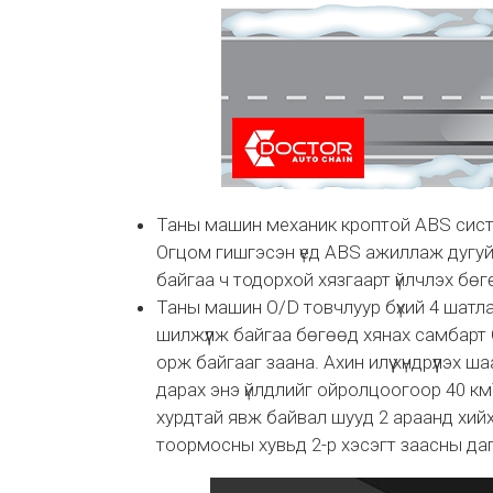
Таны машин механик кроптой ABS сис
Огцом гишгэсэн үед ABS ажиллаж дугуйг
байгаа ч тодорхой хязгаарт үйлчлэх бө
Таны машин O/D товчлуур бүхий 4 шатл
шилжүүлж байгаа бөгөөд хянах самбарт 
орж байгааг заана. Ахин илүү хүндрүүлэх 
дарах энэ үйлдлийг ойролцоогоор 40 км\ц
хурдтай явж байвал шууд 2 араанд хийх
тоормосны хувьд 2-р хэсэгт заасны да