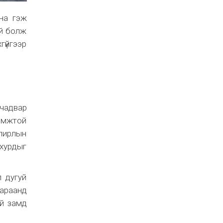
вна гэж
ий болж
гүйгээр
чадвар
ромжтой
лирлын
 хурдыг
 дугуй
 араанд
ай замд