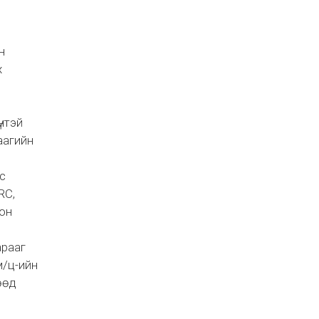
н
х
үнтэй
аагийн
ос
RC,
лон
арааг
м/ц-ийн
өөд