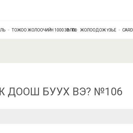
ОЛЬ
ТОЖОО ЖОЛООЧИЙН 1000 ЗӨВЛӨГӨӨ
ЖОЛООДОЖ ҮЗЬЕ
CARD
АЖ ДООШ БУУХ ВЭ? №106