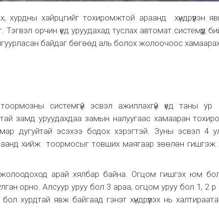
х, хурдны хайрцгийг тохиромжтой араанд хүндрүүлэн я
 Тэгвэл орчин үед уруудахад туслах автомат системүүд б
улгуурласан байдаг бөгөөд аль болох жолоочоос хамаарах
оормозны системгүй эсвэл ажиллахгүй үед таны ур 
аатай замд уруудахдаа замын налуугаас хамааран тохи
мар дугуйтай эсэхээ бодох хэрэгтэй. Зуны эсвэл 4 у
араанд хийж тоормосыг товших маягаар зөөлөн гишгэж
 жолоодоход арай хялбар байна. Огцом гишгэх юм бол
ган орно. Алсуур уруу бол 3 араа, огцом уруу бол 1, 2 р
бол хурдтай явж байгаад гэнэт хүндрүүлэх нь халтираат