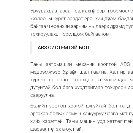
Уруудахдаа арааг салгахгүйгээр тоормосло
жолооны курст заадаг ерөнхий дүрэм байдаг.
байгаа ч ерөнхий зарчим нь дээрх дүрэмд т
тохируулахыг оролдож байгаа юм.
ABS СИСТЕМТЭЙ БОЛ...
Таны автомашин механик кроптой ABS т
мэдрэмжээс бүх зүйл шалтгаална. Халтирг
хурдыг сонгоно. Тэгэхдээ та машиндаа я
дугуйтай бол бага хурдтайгаар тохирсон 
сааруулна.
Өвлийн зөөлөн хээтэй дугуйтай бол танд
эргэхээ больж замын хажууруу чарга мэт гул
хийх хэрэгтэй. Таны машин урд хөтлөгчтэй 
шарвалт үүсгэх аюултай.