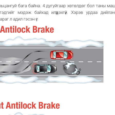
рьцангуй бага байна. 4 дугуйгаар хөтөлдөг бол таны ма
гэдгийг мэдэж байхад илүүдэхгүй. Хэрэв урдаа дийлэн
аг л адил гэсэн үг.