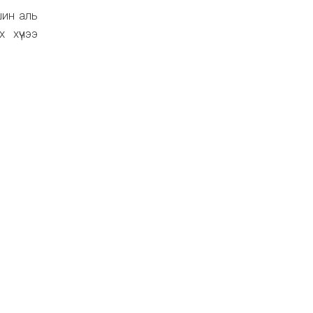
шин аль
х хүчээ