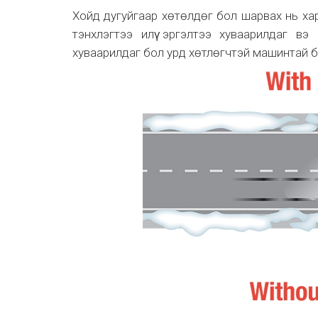
Хойд дугуйгаар хөтөлдөг бол шарвах нь ха
тэнхлэгтээ илүү эргэлтээ хуваарилдаг вэ 
хуваарилдаг бол урд хөтлөгчтэй машинтай бар