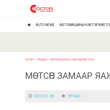
AUTO NEWS
АВТОМАШИНЫ НЭВТЭРХИЙ Т
Эхлэл
>
Мэдээ
>
Автомашины нэвтэрхий толь
МӨСТСӨН ЗАМААР Я
2015-01-05
181843