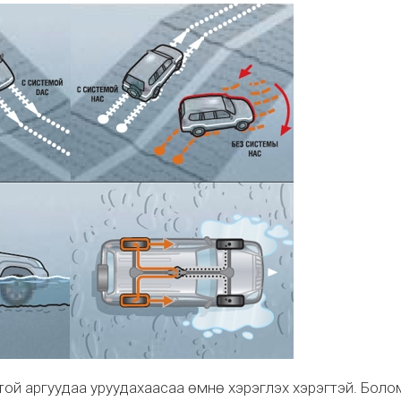
той аргуудаа уруудахаасаа өмнө хэрэглэх хэрэгтэй. Бол