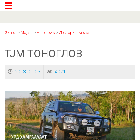
Эхлэл
>
Мэдээ
>
Auto news
>
Докторын мэдээ
TJM ТОНОГЛОВ
2013-01-05
4071