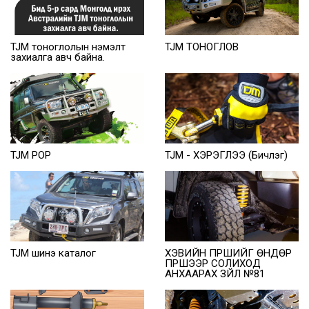
TJM тоноглолын нэмэлт
TJM ТОНОГЛОВ
захиалга авч байна.
TJM POP
TJM - ХЭРЭГЛЭЭ (Бичлэг)
TJM шинэ каталог
ХЭВИЙН ПҮРШИЙГ ӨНДӨР
ПҮРШЭЭР СОЛИХОД
АНХААРАХ ЗҮЙЛ №81