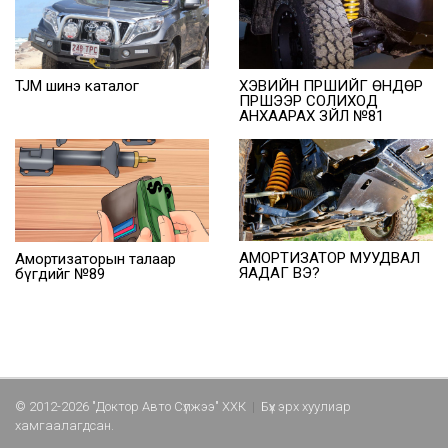
TJM шинэ каталог
ХЭВИЙН ПҮРШИЙГ ӨНДӨР
ПҮРШЭЭР СОЛИХОД
АНХААРАХ ЗҮЙЛ №81
АМОРТИЗАТОР МУУДВАЛ
Амортизаторын талаар
ЯАДАГ ВЭ?
бүгдийг №89
© 2012-2026 "Доктор Авто Сүлжээ" ХХК
|
Бүх эрх хуулиар
хамгаалагдсан.