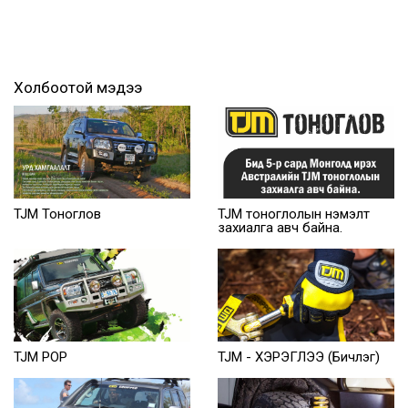
Холбоотой мэдээ
TJM Тоноглов
TJM тоноглолын нэмэлт
захиалга авч байна.
TJM POP
TJM - ХЭРЭГЛЭЭ (Бичлэг)