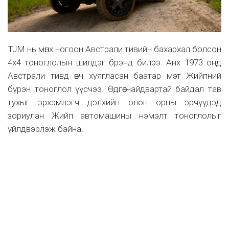
TJM нь мөнх ногоон Австрали тивийн бахархал болсон
4х4 тоноглолын шилдэг брэнд билээ. Анх 1973 онд
Австрали тивд өвч хуягласан баатар мэт Жийпний
бүрэн тоноглол үүсчээ. Өдгөө найдвартай байдал тав
тухыг эрхэмлэгч дэлхийн олон орны эрчүүдэд
зориулан Жийп автомашины нэмэлт тоноглолыг
үйлдвэрлэж байна.