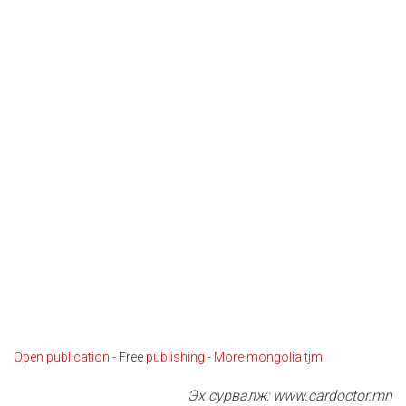
Open publication
- Free
publishing
-
More mongolia tjm
Эх сурвалж: www.cardoctor.mn