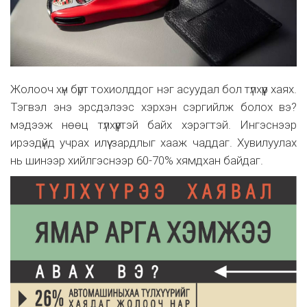
Жолооч хүн бүрт тохиолддог нэг асуудал бол түлхүүр хаях.
Тэгвэл энэ эрсдэлээс хэрхэн сэргийлж болох вэ?
мэдээж нөөц түлхүүртэй байх хэрэгтэй. Ингэснээр
ирээдүйд учрах илүү зардлыг хааж чаддаг. Хувилуулах
нь шинээр хийлгэснээр 60-70% хямдхан байдаг.