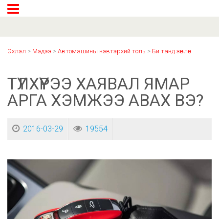
Эхлэл
>
Мэдээ
>
Автомашины нэвтэрхий толь
>
Би танд зөвлөе
ТҮЛХҮҮРЭЭ ХАЯВАЛ ЯМАР
АРГА ХЭМЖЭЭ АВАХ ВЭ?
2016-03-29
19554