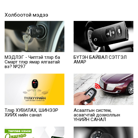
Холбоотой мэдээ
МЭДЛЭГ - Чиптэй түлхүүр ба
БҮТЭН БАЙВАЛ СЭТГЭЛ
Смарт түлхүүр ямар ялгаатай
АМАР
вэ? №297
Түлхүүр ХУВИЛАХ, ШИНЭЭР
Асаалтын систем,
ХИЙХ үнийн санал
асаагчтай дохиоллын
ҮНИЙН САНАЛ