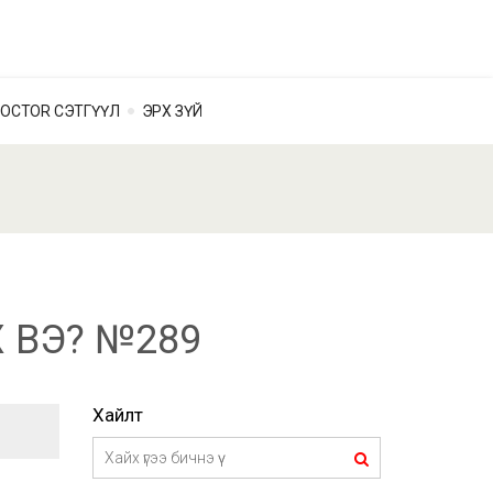
OCTOR СЭТГҮҮЛ
ЭРХ ЗҮЙ
 ВЭ? №289
Хайлт