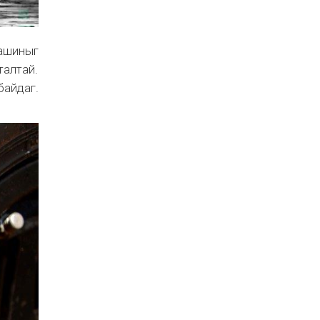
машиныг
талтай.
байдаг.