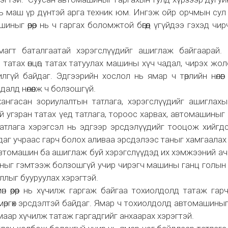
ь маш үр дүнтэй арга техник юм. Ингэж ойр орчмын сул
ныг өөрөөр нь ч гаргах боломжтой бөгөөд үгүйдээ гэхэд чир
агт баталгаатай хэрэгслүүдийг ашиглаж байгаарай. 
атах өнцөг, татах татуулах машины хүч чадал, чирэх жо
илгүй байдаг. Эдгээрийн хослол нь ямар ч төрлийн нөлөөг
алд нөлөөлж ч болзошгүй.
нгасан зориулалтын татлага, хэрэгслүүдийг ашиглахыг
й угзран татах үед татлага, тороос харвах, автомашиныг
тлага хэрэгсэл нь эдгээр эрсдэлүүдийг тооцож хийгдсэн
аг учраас гарч болох аливаа эрсдэлээс таныг хамгаалах
втомашин ба ашиглаж буй хэрэгслүүдэд их хэмжээний а
иныг гэмтээж болзошгүй учир чирэгч машины ганц голын
ллыг бууруулах хэрэгтэй.
н өөрөөр нь хүчилж гаргаж байгаа тохиолдолд татаж гар
өргөх эрсдэлтэй байдаг. Ямар ч тохиолдолд автомашины
маар хүчилж татаж гаргадгийг анхаарах хэрэгтэй.