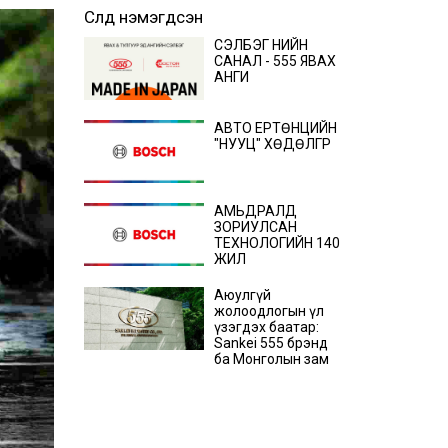
Сүүлд нэмэгдсэн
СЭЛБЭГ ҮНИЙН
САНАЛ - 555 ЯВАХ
АНГИ
АВТО ЕРТӨНЦИЙН
"НУУЦ" ХӨДӨЛГҮҮР
АМЬДРАЛД
ЗОРИУЛСАН
ТЕХНОЛОГИЙН 140
ЖИЛ
Аюулгүй
жолоодлогын үл
үзэгдэх баатар:
Sankei 555 брэнд
ба Монголын зам