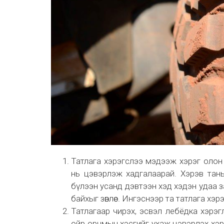
Татлага хэрэгслээ мэдээж хэрэг олон
нь цэвэрлэж хадгалаарай. Хэрэв таны
бүлээн усанд дэвтээн хэд хэдэн удаа 
байхыг зөвлөе. Ингэснээр та татлага хэ
Татлагаар чирэх, эсвэл лебёдка хэрэг
ойр орчмын хэсгийг ухаж цэвэрлэх хэр