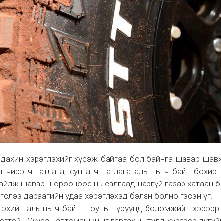
 дахин хэрэглэхийг хүсэж байгаа бол байнга шавар шав
 чирэгч татлага, сунгагч татлага аль нь ч бай бохир
зайлж шавар шорооноос нь салгаад наргүй газар хатаан 
рэгслээ дараагийн удаа хэрэглэхэд бэлэн болно гэсэн үг.
лэхийн аль нь ч бай ... юуны түрүүнд боломжийн хэрээр
эгтэй. Суусан автомашиныг гаргахын тулд хүрзээр дугуй