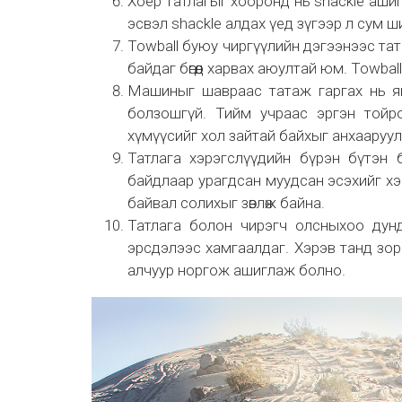
Хоёр татлагыг хооронд нь shackle аши
эсвэл shackle алдах үед зүгээр л сум ш
Towball буюу чиргүүлийн дэгээнээс тат
байдаг бөгөөд харвах аюултай юм. Towba
Машиныг шавраас татаж гаргах нь ям
болзошгүй. Тийм учраас эргэн тойр
хүмүүсийг хол зайтай байхыг анхааруул
Татлага хэрэгслүүдийн бүрэн бүтэн 
байдлаар урагдсан муудсан эсэхийг хэр
байвал солихыг зөвлөж байна.
Татлага болон чирэгч олсныхоо дунд 
эрсдэлээс хамгаалдаг. Хэрэв танд зор
алчуур норгож ашиглаж болно.