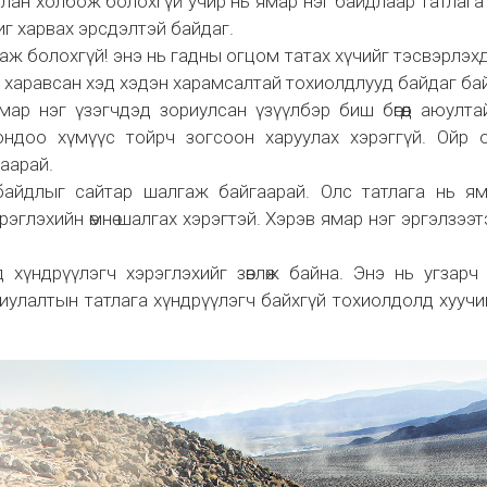
глан холбож болохгүй учир нь ямар нэг байдлаар татлага
иг харвах эрсдэлтэй байдаг.
аж болохгүй! энэ нь гадны огцом татах хүчийг тэсвэрлэх
ll харавсан хэд хэдэн харамсалтай тохиолдлууд байдаг ба
ар нэг үзэгчдэд зориулсан үзүүлбэр биш бөгөөд аюулт
ондоо хүмүүс тойрч зогсоон харуулах хэрэггүй. Ойр 
аарай.
байдлыг сайтар шалгаж байгаарай. Олс татлага нь ям
эглэхийн өмнө шалгах хэрэгтэй. Хэрэв ямар нэг эргэлзээт
хүндрүүлэгч хэрэглэхийг зөвлөж байна. Энэ нь угзарч
иулалтын татлага хүндрүүлэгч байхгүй тохиолдолд хууч