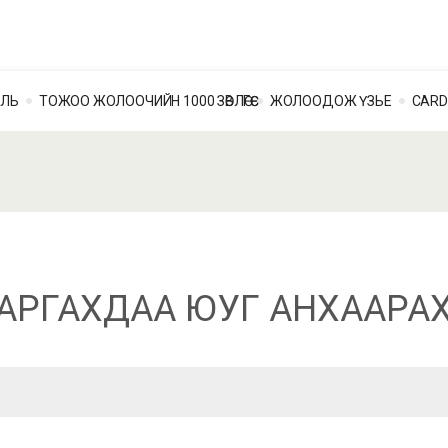
ОЛЬ
ТОЖОО ЖОЛООЧИЙН 1000 ЗӨВЛӨГӨӨ
ЖОЛООДОЖ ҮЗЬЕ
CARD
АРГАХДАА ЮУГ АНХААРАХ