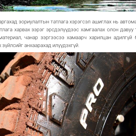
ргахад зориулалтын татлага хэрэгсэл ашиглах нь авто
атлага харвах зэрэг эрсдэлүүдээс хамгаалах олон давуу 
материал, чанар зэргээсээ хамаарч харилцан адилгүй 
 зүйлсийг анхаарахад илүүдэхгүй.