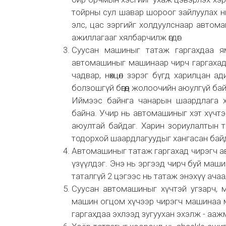
тойрны сул шавар шороог зайлуулах н
элс, цас зэргийг холдуулснаар автомаши
ажиллагааг хялбарчилж өгдөг.
Суусан машиныг татаж гаргахдаа ям
автомашиныг машинаар чирч гаргахад т
чадвар, нөхцөл зэрэг бүгд харилцан ад
болзошгүй бөгөөд жолоочийн аюулгүй байд
Иймээс байнга чанарын шаардлага ха
байна. Учир нь автомашиныг хэт хүчтэ
аюултай байдаг. Харин зориулалтын та
тодорхой шаардлагуудыг хангасан байд
Автомашиныг татаж гаргахад чирэгч а
үзүүлдэг. Энэ нь эргээд чирч буй маш
таталгүй 2 цэгээс нь татаж энэхүү ачаа
Суусан автомашиныг хүчтэй угзарч, мө
машин огцом хүчээр чирэгч машинаа м
гаргахдаа эхлээд зугуухан эхэлж - ааж