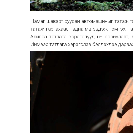
Намаг шаварт суусан автомашиныг татаж га
татаж гаргахаас гадна мөн эвдэж гэмтэх, т
Аливаа татлага хэрэгслүүд нь зориулалт, 
Иймээс татлага хэрэгслээ бэлдэхдээ дараах