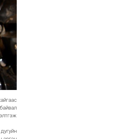
хайгаас
 байвал
бэлтгэж
 дугуйн
н эргэн