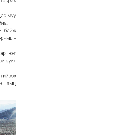
 тасрах
дээ муу
йна.
ай байж
орчмын
ар нэг
эй зүйл
 тийрэх
ин цамц