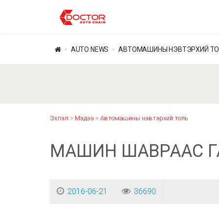
AUTO NEWS
АВТОМАШИНЫ НЭВТЭРХИЙ Т
Эхлэл
>
Мэдээ
>
Автомашины нэвтэрхий толь
МАШИН ШАВРААС Г
2016-06-21
36690