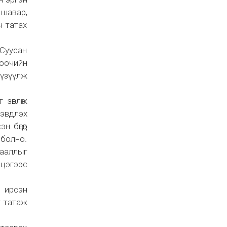
 шавар,
ч татах
Суусан
лоочийн
 үзүүлж
 зөвлөж
 эвдлэх
 бөгөөд
 болно.
чааллыг
 цэгээс
ч ирсэн
г татаж