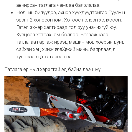
авчирсан татлага чамдаа баярлалаа.
Ноднин билүүдээ, эхнэр хүүхдүүдтэйгээ Туулын
эрэгт 2 хоносон юм. Хотоос нэлээн холхооон.
Гэтэл эхнэр халтираад гол руу уначихгүй юу.
Хувцсаа хатаах юм боллоо. Багаажнаас
татлагаа гаргаж ирээд машин мод хоёрын дунд
сайхан хэц хийж өглөө. Хөөрхий минь, баярлаад л
хувцсаа өлгөөд хатаасан сан.
Татлага ер нь л хэрэгтэй эд байна лээ шүү.