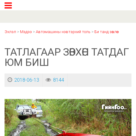
Эхлэл
>
Мэдээ
>
Автомашины нэвтэрхий толь
>
Би танд зөвлөе
ТАТЛАГААР ЗӨВХӨН ТАТДАГ
ЮМ БИШ
2018-06-13
8144