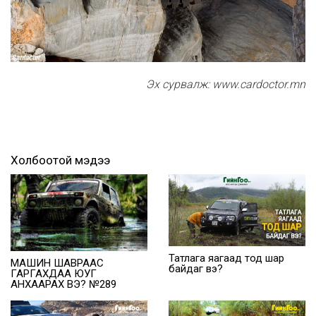
Эх сурвалж: www.cardoctor.mn
Холбоотой мэдээ
Татлага яагаад тод шар
МАШИН ШАВРААС
байдаг вэ?
ГАРГАХДАА ЮУГ
АНХААРАХ ВЭ? №289