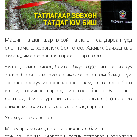
Машин татдаг шар өнгөтэй татлагыг сандарсан үед
олон юманд хэрэглэж болно оо. Хөдөө явж байхад аль
юманд, ямар хэрэгцээ гарахыг тэр гэхэв.
Булганд айлд очоод байтал бүүр хөдөөнөөс таньдаг ах хүү
ирлээ. Орой нь морио аргамжих гэтэл юм байдаггүй.
Тэгснээ ах хүү их сэргэлээээн, чамд л татлага байх
ёстой, тэрийгээ гаргаад ир гэж байна. 8 тоннын
даацтай, 9 метр урттай татлагаа гаргаад өгтөл нээг их
сайхан маасайтал инээснээ аваад гарлаа.
Удахгүй орж ирснээ:
Морь аргамжихад ёстой сайхан эд байна
гэж авч байна. Маргааш өглөө нь татлагаа цэвэрлээд