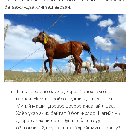
багаажиндаа хийгээд авсаан.
Татлага хойно байхад хэрэг болох юм бас
гарнаа. Намар оройхон идшинд гарсан юм.
Миний машин дээвэр дээрээ ачаатай л даа.
Хоёр үхэр ачих байтал 3 болчихлоо. Нэгийг нь
дээрээ ачих нь дээ. Юугаар баглах уу,
ойлгомжтой, нөгөө л татлага. Үхрийг минь гээлгүй