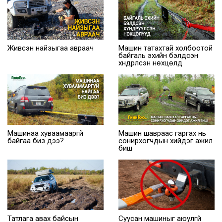
Живсэн найзыгаа авраач
Машин татахтай холбоотой
байгаль эхийн бэлдсэн
хүндрүүлсэн нөхцөлүүд
Машинаа хуваамааргүй
Машин шавраас гаргах нь
байгаа биз дээ?
сонирхогчдын хийдэг ажил
биш
Татлага авах байсын
Суусан машиныг аюулгүй