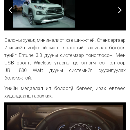
Салоны хувьд минималист хэв шинжтэй. Стандартаар
7 инчийн инфотэйнмэнт дэлгэцийг ашиглах бөгөөд
түүнийг Entune 3.0 дууны системээр тоноглосон. Мөн
USB оролт, Wireless утасны цэнэглэгч, сонголтоор
JBL 800 Watt дууны системийг суурилуулах
боломжтой.
Үнийн мэдээлэл ил болоогүй бөгөөд ирэх өвлөөс
худалдаанд гарах аж.