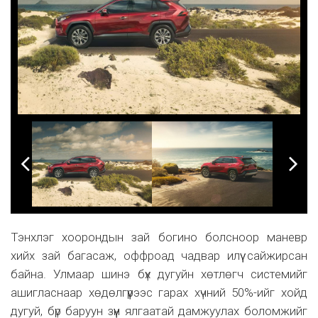
Тэнхлэг хоорондын зай богино болсноор маневр
хийх зай багасаж, оффроад чадвар илүү сайжирсан
байна. Улмаар шинэ бүх дугуйн хөтлөгч системийг
ашигласнаар хөдөлгүүрээс гарах хүчний 50%-ийг хойд
дугуй, бүр баруун зүүн ялгаатай дамжуулах боломжийг