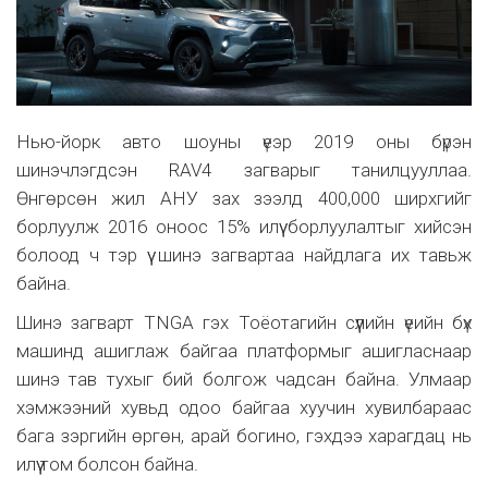
Нью-йорк авто шоуны үеэр 2019 оны бүрэн
шинэчлэгдсэн RAV4 загварыг танилцууллаа.
Өнгөрсөн жил АНУ зах зээлд 400,000 ширхгийг
борлуулж 2016 оноос 15% илүү борлуулалтыг хийсэн
болоод ч тэр үү шинэ загвартаа найдлага их тавьж
байна.
Шинэ загварт TNGA гэх Тоёотагийн сүүлийн үеийн бүх
машинд ашиглаж байгаа платформыг ашигласнаар
шинэ тав тухыг бий болгож чадсан байна. Улмаар
хэмжээний хувьд одоо байгаа хуучин хувилбараас
бага зэргийн өргөн, арай богино, гэхдээ харагдац нь
илүү том болсон байна.