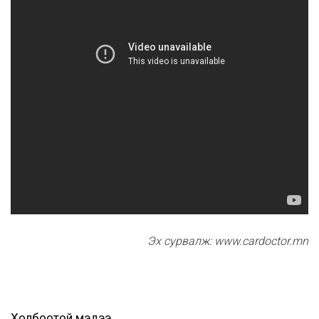
Эх сурвалж: www.cardoctor.mn
Холбоотой мэдээ