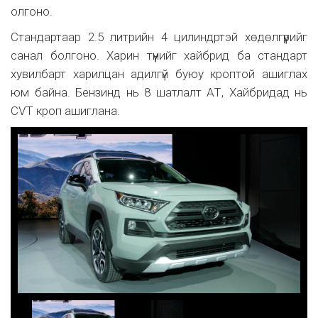
олгоно.
Стандартаар 2.5 литрийн 4 цилиндртэй хөдөлгүүрийг
санал болгоно. Харин түүнийг хайбрид ба стандарт
хувилбарт харилцан адилгүй буюу кроптой ашиглах
юм байна. Бензинд нь 8 шатлалт АТ, Хайбридад нь
CVT кроп ашиглана.