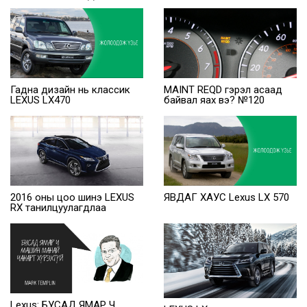
Гадна дизайн нь классик
MAINT REQD гэрэл асаад
LEXUS LX470
байвал яах вэ? №120
2016 оны цоо шинэ LEXUS
ЯВДАГ ХАУС Lexus LX 570
RX танилцуулагдлаа
Lexus: БУСАД ЯМАР Ч