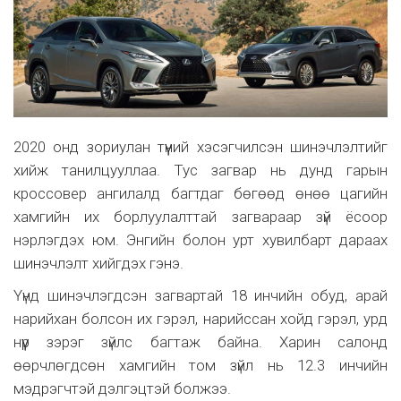
2020 онд зориулан түүний хэсэгчилсэн шинэчлэлтийг
хийж танилцууллаа. Тус загвар нь дунд гарын
кроссовер ангилалд багтдаг бөгөөд өнөө цагийн
хамгийн их борлуулалттай загвараар зүй ёсоор
нэрлэгдэх юм. Энгийн болон урт хувилбарт дараах
шинэчлэлт хийгдэх гэнэ.
Үүнд шинэчлэгдсэн загвартай 18 инчийн обуд, арай
нарийхан болсон их гэрэл, нарийссан хойд гэрэл, урд
нүүр зэрэг зүйлс багтаж байна. Харин салонд
өөрчлөгдсөн хамгийн том зүйл нь 12.3 инчийн
мэдрэгчтэй дэлгэцтэй болжээ.