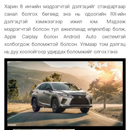
Харин 8 инчийн мэдрэгчтэй дэлгэцийг стандартаар
санал болгох бөгөөд энэ нь одоогийн RX-ийн
дэлгэцтэй хэмжээгээр ижил юм. Мэдээж
мэдрэгчтэй болсон тул ажиллахад илүү хялбар болж,
Apple Carplay болон Android Auto системтэй
холбогдож боломжтой болсон. Улмаар том дэлгэц
нь дуу хоолойгоор удирдах боломжийг олгох гэнэ.