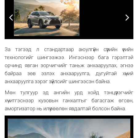
За тэгээд л стандартаар аюулгүйн сүүлийн үеийн
технологийг шингээжээ. Ингэснээр бага гэрэлтэй
орчинд явган зорчигчийг таньж анхааруулах, эгнээ
байраа зөв эзлэх анхааруулга, дугуйтай хүний
анхааруулга зэрэг зүйлсийг шингээсэн байна.
Мөн тулгуур эд ангийн урд хойд тэнцүүлэгчийг
хүчитгэснээр кузовын ганхалтыг багасгаж өгсөн,
амортизатор нь илүү зөөлөн явдалтай болсон байна.