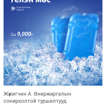
Жүжигчин А. Өнөржаргалын
сонирхолтой туршилтууд