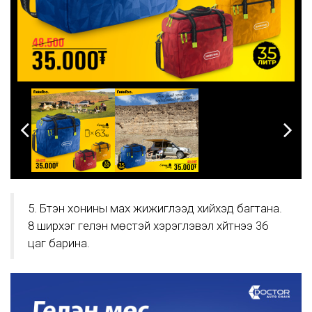
5. Бүтэн хонины мах жижиглээд хийхэд багтана.
8 ширхэг гелэн мөстэй хэрэглэвэл хүйтнээ 36
цаг барина.