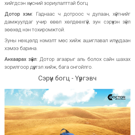
хийгдсэн хүнсний зориулалттай богц
Дотор хэм:
Гаднаас ч дотроос ч дулаан, хүйтнийг
дамжуулдаг учир өвөл хөлдөөхгүй, зун сэрүүхэн зүйл
зөөхөд нэн тохиромжтой.
Зуны нөхцөлд нэмэлт мөс хийж ашиглавал илүү удаан
хэмээ барина.
Анхаарах зүйл:
Дотор агаарыг аль болох сайн шахах
зорилгоор дүүртэл хийж, бага онгойлго.
Сэрүүн богц - Үүргэвч