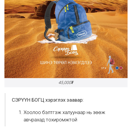
45,000₮
СЭРҮҮН БОГЦ хэрэглэх заавар:
Хоолоо бэлтгэж халуунаар нь зөөж
авчрахад тохиромжтой