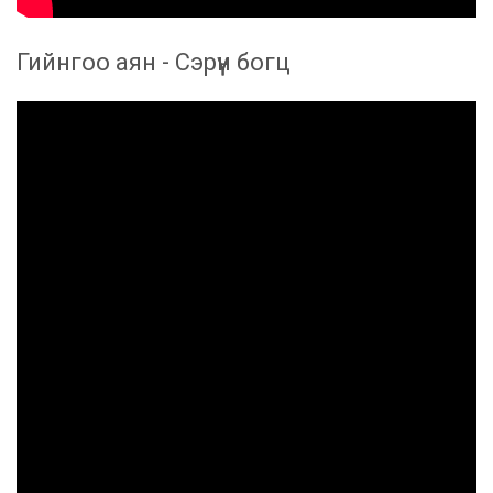
Гийнгоо аян - Сэрүүн богц