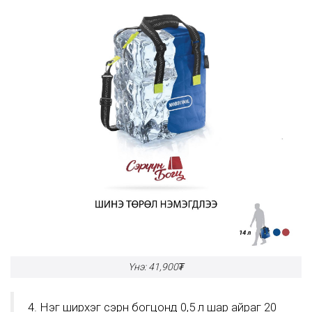
Үнэ: 41,900₮
4. Нэг ширхэг сэрүүн богцонд 0,5 л шар айраг 20