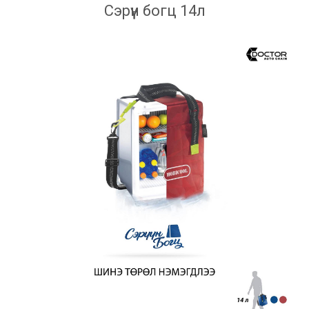
Сэрүүн богц 14л