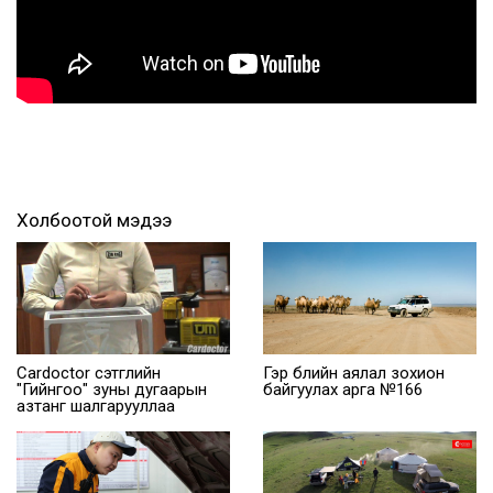
Холбоотой мэдээ
Cardoctor сэтгүүлийн
Гэр бүлийн аялал зохион
"Гийнгоо" зуны дугаарын
байгуулах арга №166
азтанг шалгарууллаа