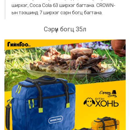
ширхэг, Coca Cola 63 ширхэг багтана. CROWN-
ын тээшинд 7 ширхэг сэрүүн богц багтана.
Сэрүүн богц 35л