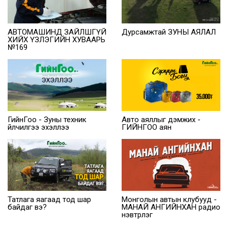
АВТОМАШИНД ЗАЙЛШГҮЙ
Дурсамжтай ЗУНЫ АЯЛАЛ
ХИЙХ ҮЗЛЭГИЙН ХУВААРЬ
№169
ГийнГоо - Зуны техник
Авто аяллыг дэмжих -
үйлчилгээ эхэллээ
ГИЙНГОО аян
Татлага яагаад тод шар
Монголын автын клубууд -
байдаг вэ?
МАНАЙ АНГИЙНХАН радио
нэвтрүүлэг