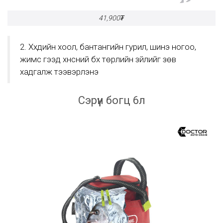
41,900₮
2. Хүүхдийн хоол, бантангийн гурил, шинэ ногоо,
жимс гээд хүнсний бүх төрлийн зүйлийг зөв
хадгалж тээвэрлэнэ
Сэрүүн богц 6л