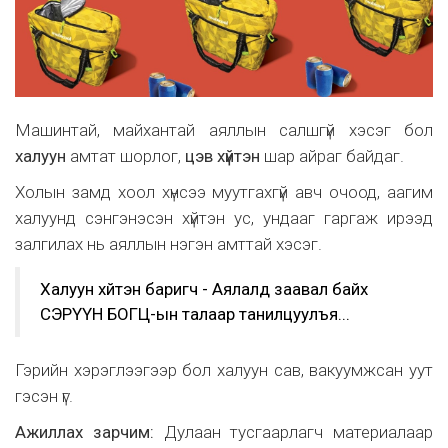
Машинтай, майхантай аяллын салшгүй хэсэг бол
халуун
амтат шорлог,
цэв хүйтэн
шар айраг байдаг.
Холын замд хоол хүнсээ муутгахгүй авч очоод, аагим
халуунд сэнгэнэсэн хүйтэн ус, ундааг гаргаж ирээд
залгилах нь аяллын нэгэн амттай хэсэг.
Халуун хүйтэн баригч - Аялалд заавал байх
СЭРҮҮН БОГЦ-ын талаар танилцуулъя...
Гэрийн хэрэглээгээр бол халуун сав, вакуумжсан уут
гэсэн үг.
Ажиллах зарчим:
Дулаан тусгаарлагч материалаар