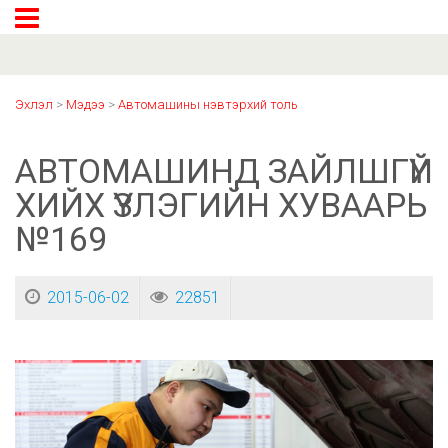
Эхлэл
>
Мэдээ
>
Автомашины нэвтэрхий толь
АВТОМАШИНД ЗАЙЛШГҮЙ
ХИЙХ ҮЗЛЭГИЙН ХУВААРЬ
№169
2015-06-02
22851