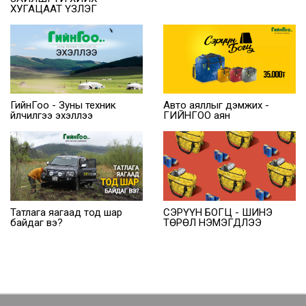
ХУГАЦААТ ҮЗЛЭГ
ГийнГоо - Зуны техник
Авто аяллыг дэмжих -
үйлчилгээ эхэллээ
ГИЙНГОО аян
Татлага яагаад тод шар
СЭРҮҮН БОГЦ - ШИНЭ
байдаг вэ?
ТӨРӨЛ НЭМЭГДЛЭЭ