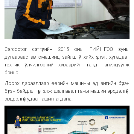
Cardoctor сэтгүүлийн 2015 оны ГИЙНГОО зуны
дугаараас автомашинд зайлшгүй хийх үзлэг, хугацаат
техник үйлчилгээний хуваарийг танд танилцуулж
байна.
Доорх дарааллаар өөрийн машины эд ангийн бүрэн
бүтэн байдлыг үргэлж шалгавал таны машин эрсдэлгүй,
эвдрэлгүй удаан ашиглагдана.