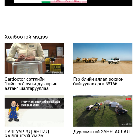
Холбоотой мэдээ
Cardoctor сэтгүүлийн
Гэр бүлийн аялал зохион
"Гийнгоо" зуны дугаарын
байгуулах арга №166
азтанг шалгарууллаа
ТУЛГУУР ЭД АНГИД
Дурсамжтай ЗУНЫ АЯЛАЛ
ЗАЙЛШГҮЙ ХИЙХ