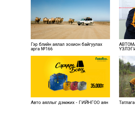
Гэр бүлийн аялал зохион байгуулах
АВТОМ
арга №166
ҮЗЛЭГ
Авто аяллыг дэмжих - ГИЙНГОО аян
Татлага