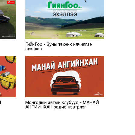
ГийнГоо - Зуны техник үйлчилгээ
эхэллээ
Л
Монголын автын клубууд - МАНАЙ
АНГИЙНХАН радио нэвтрүүлэг