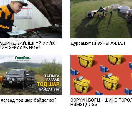
АШИНД ЗАЙЛШГҮЙ ХИЙХ
Дурсамжтай ЗУНЫ АЯЛАЛ
ИЙН ХУВААРЬ №169
 яагаад тод шар байдаг вэ?
СЭРҮҮН БОГЦ - ШИНЭ ТӨРӨ
НЭМЭГДЛЭЭ