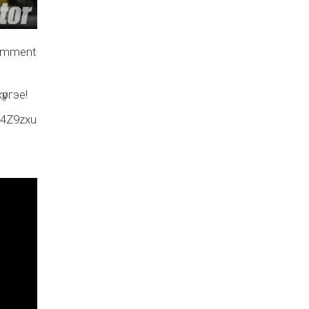
comment
ргэе!
/4Z9zxu