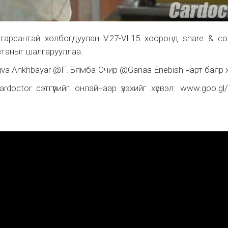
ар гарсантай холбогдуулан V.27-VI.15 хооронд share & 
таныг шалгарууллаа.
 Ankhbayar @Г. Бямба-Очир @Ganaa Enebish нарт баяр хү
octor сэтгүүлийг онлайнаар үзэхийг хүсвэл: www.goo.gl