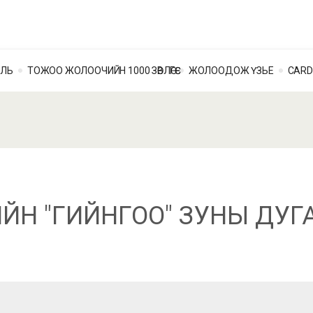
ОЛЬ
ТОЖОО ЖОЛООЧИЙН 1000 ЗӨВЛӨГӨӨ
ЖОЛООДОЖ ҮЗЬЕ
CARD
ЛИЙН "ГИЙНГОО" ЗУНЫ ДУ