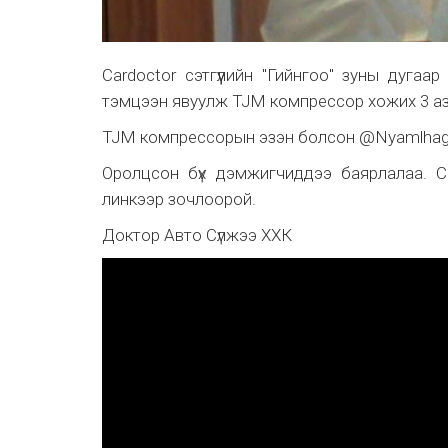
Cardoctor сэтгүүлийн "Гийнгоо" зуны дуга
тэмцээн явуулж TJM компрессор хожих 3 аз
TJM компрессорын эзэн болсон @Nyamlhagva
Оролцсон бүх дэмжигчиддээ баярлалаа. Card
линкээр зочлоорой.
Доктор Авто Сүлжээ ХХК