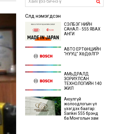
Сүүлд нэмэгдсэн
СЭЛБЭГ ҮНИЙН
САНАЛ - 555 ЯВАХ
АНГИ
АВТО ЕРТӨНЦИЙН
"НУУЦ" ХӨДӨЛГҮҮР
АМЬДРАЛД
ЗОРИУЛСАН
ТЕХНОЛОГИЙН 140
ЖИЛ
Аюулгүй
жолоодлогын үл
үзэгдэх баатар:
Sankei 555 брэнд
ба Монголын зам