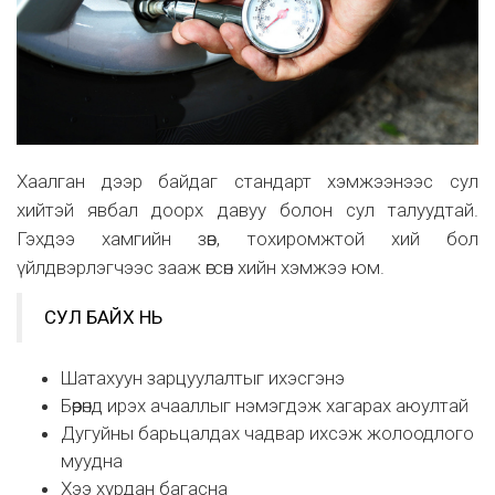
Хаалган дээр байдаг стандарт хэмжээнээс сул
хийтэй явбал доорх давуу болон сул талуудтай.
Гэхдээ хамгийн зөв, тохиромжтой хий бол
үйлдвэрлэгчээс зааж өгсөн хийн хэмжээ юм.
СУЛ БАЙХ НЬ
Шатахуун зарцуулалтыг ихэсгэнэ
Бөөрөнд ирэх ачааллыг нэмэгдэж хагарах аюултай
Дугуйны барьцалдах чадвар ихсэж жолоодлого
муудна
Хээ хурдан багасна