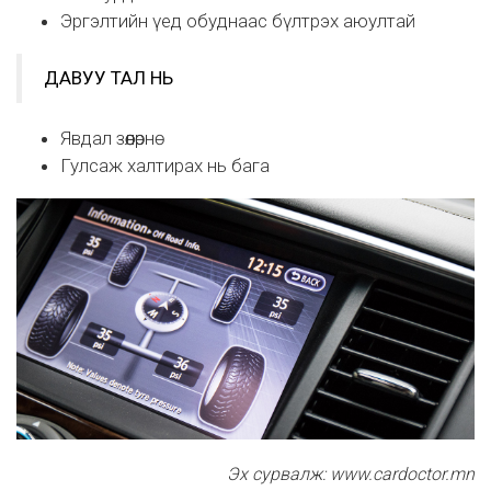
Эргэлтийн үед обуднаас бүлтрэх аюултай
ДАВУУ ТАЛ НЬ
Явдал зөөлөрнө
Гулсаж халтирах нь бага
Эх сурвалж: www.cardoctor.mn