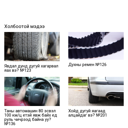
Холбоотой мэдээ
Духны ремен №126
Явдал дунд дугуй хагарвал
яах вэ? №123
Таны автомашин 80 эсвэл
Хойд дугуй яагаад
100 км/ц үетэй явж байх үед
алцайдаг вэ? №201
руль чичрээд байна уу?
№136