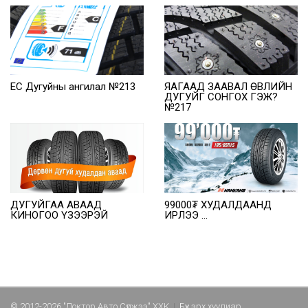
EC Дугуйны ангилал №213
ЯАГААД ЗААВАЛ ӨВЛИЙН
ДУГУЙГ СОНГОХ ГЭЖ?
№217
ДУГУЙГАА АВААД
99000₮ ХУДАЛДААНД
КИНОГОО ҮЗЭЭРЭЙ
ИРЛЭЭ ...
© 2012-2026 "Доктор Авто Сүлжээ" ХХК
|
Бүх эрх хуулиар