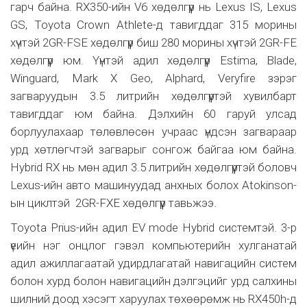
гарч байна. RX350-ийн V6 хөдөлгүүр нь Lexus IS, Lexus
GS, Toyota Crown Athlete-д тавигддаг 315 морины
хүчтэй 2GR-FSE хөдөлгүүр биш 280 морины хүчтэй 2GR-FE
хөдөлгүүр юм. Үүнтэй адил хөдөлгүүр Estima, Blade,
Winguard, Mark X Geo, Alphard, Veryfire зэрэг
загваруудын 3.5 литрийн хөдөлгүүртэй хувилбарт
тавигддаг юм байна. Дэлхийн 60 гаруй улсад
борлуулахаар төлөвлөсөн учраас үндсэн загвараар
урд хөтлөгчтэй загварыг сонгож байгаа юм байна.
Hybrid RX нь мөн адил 3.5 литрийн хөдөлгүүртэй боловч
Lexus-ийн авто машинуудад анхных болох Atokinson-
ын циклтэй 2GR-FXE хөдөлгүүр тавьжээ.
Toyota Prius-ийн адил EV mode Hybrid системтэй. 3-р
үеийн нэг онцлог гэвэл компьютерийн хулганатай
адил ажиллагаатай удирдлагатай навигацийн систем
болон хурд болон навигацийн дэлгэцийг урд салхины
шилний доод хэсэгт харуулах төхөөрөмж нь RX450h-д