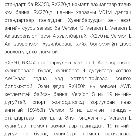
стандарт ба RX350, RX270-д нэмэлт захиалгаар тавих
юм байна. RX270-д шөнийн харааны VDIM дэлгэц
стандартаар тавигддаг. Хувилбаруудыг авч үзвэл
энгийн суурь загвар ба Version S ,Version L ,Version L
Air suspension гэсэн 4 хувилбартай. RX270 нь Version L
Air suspension хувилбараар хийх боломжгүйн дээр
зөвхөн урд хөтлөгчтэй.
RX350, RX450h загваруудын Version L Air suspension
хувилбараас бусад хувилбарт 4 дугуйгаар хөтлөх
AWD-аас гадна урд хөтлөгчтэйгээр сонгох
боломжтой. Эхэн үедээ RX450h нь зөвхөн AWD
хөтлөгчтэй байсан байна. Version S нь 19 инчийн
дугуйтай, спорт жолоодлогод зориулсан явах
ангитай, RX450h Version S нь шингэнт тэнцүүлэгч
стандартаар тавигдана. Энэ тэнцүүлэгч нь Version L
хувилбарт нэмэлт захиалгаар тавигддаг. 19 инчийн
дугуй нь бусад хувилбарт нэмэлт захиалгаар