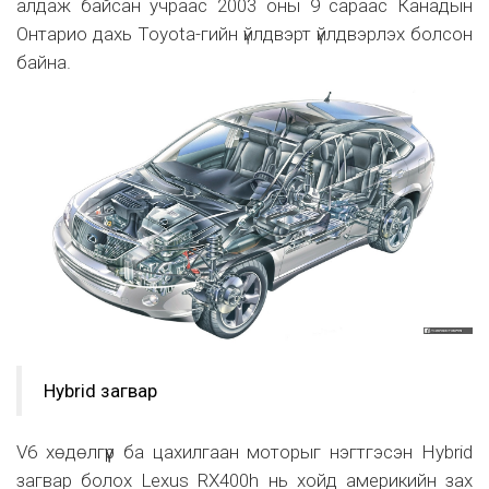
алдаж байсан учраас 2003 оны 9 сараас Канадын
Онтарио дахь Toyota-гийн үйлдвэрт үйлдвэрлэх болсон
байна.
Hybrid загвар
V6 хөдөлгүүр ба цахилгаан моторыг нэгтгэсэн Hybrid
загвар болох Lexus RX400h нь хойд америкийн зах