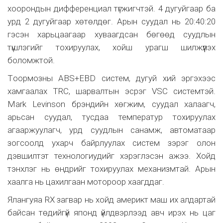
хоорондын дифференциал түгжигчтэй. 4 дугуйгаар ба
урд 2 дугуйгаар хөтөлдөг. Арын суудал нь 20:40:20
гэсэн харьцаагаар хуваагдсан бөгөөд суудлын
түшлэгийг тохируулах, хойш урагш шилжүүлэх
боломжтой.
Tоормозны ABS+EBD систем, дугуй хий эргэхээс
хамгаалах ТRC, шарвалтын эсрэг VSC системтэй.
Mark Levinson брэндийн хөгжим, суудал халаагч,
арьсан суудал, тусдаа температур тохируулах
агааржуулагч, урд суудлын санамж, автоматаар
зогсоолд ухарч байрлуулах систем зэрэг олон
дэвшилтэт технологиудийг хэрэглэсэн ажээ. Хойд
тэнхлэг нь өндрийг тохируулах механизмтай. Арын
хаалга нь цахилгаан мотороор хаагддаг.
Ялангуяа RX загвар нь хойд америкт маш их алдартай
байсан төдийгүй японд үйлдвэрлээд авч ирэх нь цаг