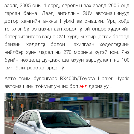
зээлд 2005 оны 4 сард, европын зах зээлд 2006 онд
гарсан байна. Дээд ангиллын SUV автомашинууд
дотор хамгийн анхны Hybrid автомашин. Урд хойд
тэнхлэг бүртээ цахилгаан хөдөлгүүртэй, өндөр хүчдэлийн
батерэйтайгаас гадна CVT хурдны хайрцагтай бөгөөд
бензин хөдөлгүүр болон цахилгаан хөдөлгүүрүүдийн
нийлбэр хүчин чадал нь 270 морины хүчтэй юм. Янз
бүрийн нөхцөлд дундаж шатахуун зарцуулалт нь 100
км-т 9 литрээс хэтэрдэггүй.
Авто тойм булангаас RX400h/Toyota Harrier Hybrid
автомашины тоймыг унших бол
энд
дарна уу...