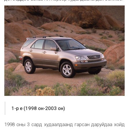
1-р үе (1998 он-2003 он)
1998 оны 3 сард худаалдаанд гарсан даруйдаа хойд