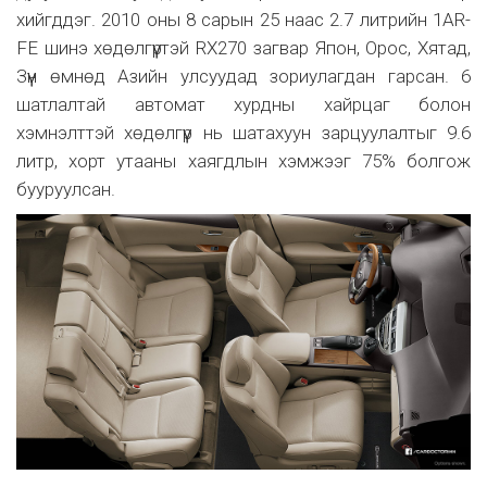
хийгддэг. 2010 оны 8 сарын 25 наас 2.7 литрийн 1AR-
FE шинэ хөдөлгүүртэй RX270 загвар Япон, Орос, Хятад,
Зүүн өмнөд Азийн улсуудад зориулагдан гарсан. 6
шатлалтай автомат хурдны хайрцаг болон
хэмнэлттэй хөдөлгүүр нь шатахуун зарцуулалтыг 9.6
литр, хорт утааны хаягдлын хэмжээг 75% болгож
бууруулсан.