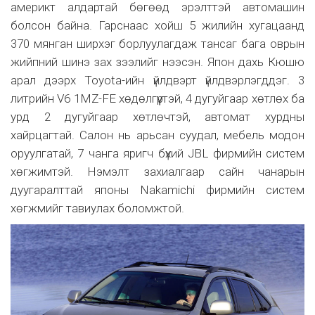
америкт алдартай бөгөөд эрэлттэй автомашин
болсон байна. Гарснаас хойш 5 жилийн хугацаанд
370 мянган ширхэг борлуулагдаж тансаг бага оврын
жийпний шинэ зах зээлийг нээсэн. Япон дахь Кюшю
арал дээрх Toyota-ийн үйлдвэрт үйлдвэрлэгддэг. 3
литрийн V6 1MZ-FE хөдөлгүүртэй, 4 дугуйгаар хөтлөх ба
урд 2 дугуйгаар хөтлөчтэй, автомат хурдны
хайрцагтай. Салон нь арьсан суудал, мебель модон
оруулгатай, 7 чанга яригч бүхий JBL фирмийн систем
хөгжимтэй. Нэмэлт захиалгаар сайн чанарын
дуугаралттай японы Nakаmichi фирмийн систем
хөгжмийг тавиулах боломжтой.