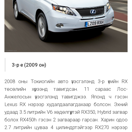
3-р үе (2009 он)
2008 оны Токиогийн авто үзэсгэлэнд 3-р үеийн RX
төсөлийн хүрээнд тавигдсан. 11 сараас Лос-
Анжелосын үзэсгэлэнд тавигджээ. Японд ч гэсэн
Lexus RX нэрээр худалдаалагдахаар болсон. Эхний
удаад 3.5 литрийн V6 хөдөлгүүртэй RX350, Hybrid загвар
болох RX450h гэсэн 2 загвараар гарсан. Харин одоо
2.7 литрийн цуваа 4 цилиндртэйгээр RX270 нэрээр