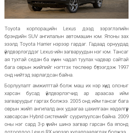
Toyota корпорацийн Lexus дээд зэрэглэлийн
брэндийн SUV ангилалын автомашин юм. Японы зах
зээлд Toyota Harrier нэрээр гардаг. Гадаад орнуудад
үйлдвэрлэгддэг Lexus-ийн загваруудын нэг юм. Тансаг
ая тухтай седан ба хүчин чадал туулах чадвар сайтай
бага оврын жийпийг нэгтгэх төслөөр бүтээгдэж 1997
онд нийтэд зарлагдсан байна.
Борлуулалт амжилттай болж маш их нэр хүнд олсныг
харсан бусад үйлдвэрлэгчид ар араасаа ийм
загваруудыг гаргах болжээ. 2005 онд ийм тансаг бага
оврын жийп ангилалд анх удаагаа цахилгаан хөдөлгүүр
хавсарсан Hybrid системийг суурилуулсан байна. 2009
оны нэг сард 3-р үеийн шинэ загвар гарсан ба японд
дотооддоо Lexus RX нэрээр худалдаалагдах болжээ.