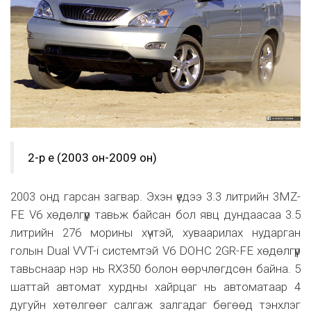
2-р үе (2003 он-2009 он)
2003 онд гарсан загвар. Эхэн үедээ 3.3 литрийн 3MZ-
FE V6 хөдөлгүүр тавьж байсан бол явц дундаасаа 3.5
литрийн 276 морины хүчтэй, хуваарилах нударган
голын Dual VVT-i системтэй V6 DOHC 2GR-FE хөдөлгүүр
тавьснаар нэр нь RX350 болон өөрчлөгдсөн байна. 5
шаттай автомат хурдны хайрцаг нь автоматаар 4
дугуйн хөтөлгөөг салгаж залгадаг бөгөөд тэнхлэг