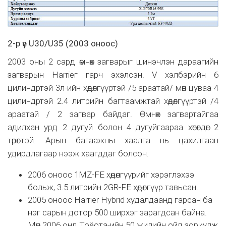
2-р үе U30/U35 (2003 оноос)
2003 оны 2 сард өмнөх загварыг шинэчлэн дараагийн
загварын Harrieг гарч эхэлсэн. V хэлбэрийн 6
цилиндртэй 3л-ийн хөдөлгүүртэй /5 араатай/ мөн цуваа 4
цилиндртэй 2.4 литрийн багтаамжтай хөдөлгүүртэй /4
араатай / 2 загвар байдаг. Өмнөх загвартайгаа
адилхан урд 2 дугуй болон 4 дугуйгаараа хөтөлдөг 2
төрөлтэй. Арын багаажны хаалга нь цахилгаан
удирдлагаар нээж хаагддаг болсон.
2006 оноос 1MZ-FE хөдөлгүүрийг хэрэглэхээ
больж, 3.5 литрийн 2GR-FE хөдөлгүүр тавьсан.
2005 оноос Harrier Hybrid худалдаанд гарсан ба
нэг сарын дотор 500 ширхэг зарагдсан байна.
Мөн 2006 онд Тоёота-ийн 50 жилийн ойд зориулж