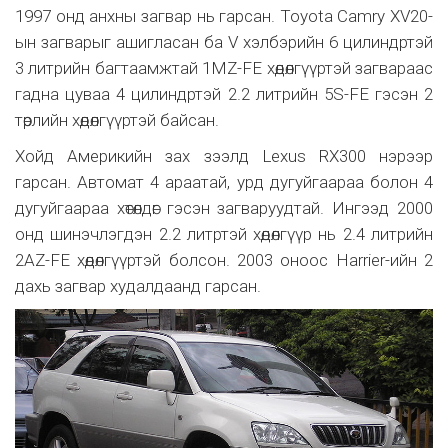
1997 онд анхны загвар нь гарсан. Toyota Camry XV20-
ын загварыг ашигласан ба V хэлбэрийн 6 цилиндртэй
3 литрийн багтаамжтай 1MZ-FE хөдөлгүүртэй загвараас
гадна цуваа 4 цилиндртэй 2.2 литрийн 5S-FE гэсэн 2
төрлийн хөдөлгүүртэй байсан.
Хойд Америкийн зах зээлд Lexus RX300 нэрээр
гарсан. Автомат 4 араатай, урд дугуйгаараа болон 4
дугуйгаараа хөтөлдөг гэсэн загваруудтай. Ингээд 2000
онд шинэчлэгдэн 2.2 литртэй хөдөлгүүр нь 2.4 литрийн
2AZ-FE хөдөлгүүртэй болсон. 2003 оноос Harrier-ийн 2
дахь загвар худалдаанд гарсан.