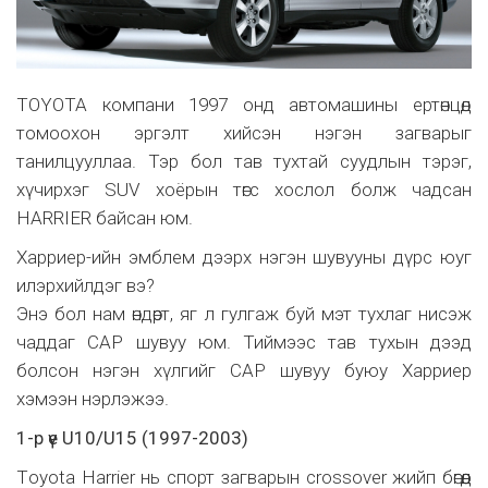
TOYOTA компани 1997 онд автомашины ертөнцөд
томоохон эргэлт хийсэн нэгэн загварыг
танилцууллаа. Тэр бол тав тухтай суудлын тэрэг,
хүчирхэг SUV хоёрын төгс хослол болж чадсан
HARRIER байсан юм.
Харриер-ийн эмблем дээрх нэгэн шувууны дүрс юуг
илэрхийлдэг вэ?
Энэ бол нам өндөрт, яг л гулгаж буй мэт тухлаг нисэж
чаддаг САР шувуу юм. Тиймээс тав тухын дээд
болсон нэгэн хүлгийг САР шувуу буюу Харриер
хэмээн нэрлэжээ.
1-р үе U10/U15 (1997-2003)
Тoyota Harrier нь спорт загварын crossover жийп бөгөөд