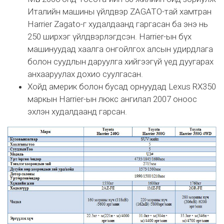
Италийн машины үйлдвэр ZAGATO-тай хамтран
Harrier Zagato-г худалдаанд гаргасан ба энэ нь
250 ширхэг үйлдвэрлэгдсэн. Harrier-ын бүх
машинуудад хаалга онгойлгох алсын удирдлага
болон суудлын даруулга хийгээгүй үед дуугарах
анхааруулах дохио суулгасан.
Хойд америк болон бусад орнуудад Lexus RX350
маркын Harrier-ын люкс ангилал 2007 оноос
эхлэн худалдаанд гарсан.