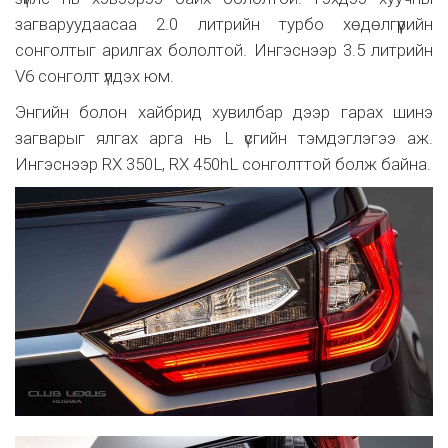
загваруудаасаа 2.0 литрийн турбо хөдөлгүүрийн
сонголтыг арилгах бололтой. Ингэснээр 3.5 литрийн
V6 сонголт үлдэх юм.
Энгийн болон хайбрид хувилбар дээр гарах шинэ
загварыг ялгах арга нь L үсгийн тэмдэглэгээ аж.
Ингэснээр RX 350L, RX 450hL сонголттой болж байна.