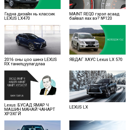
Гадна дизайн нь классик
MAINT REQD гэрэл асаад
LEXUS LX470
байвал яах вэ? №120
2016 оны цоо шинэ LEXUS
ЯВДАГ ХАУС Lexus LX 570
RX танилцуулагдлаа
Lexus: БУСАД ЯМАР Ч
LEXUS LX
МАШИН МАНАЙ ЧАНАРТ
ХҮРЭХГҮЙ