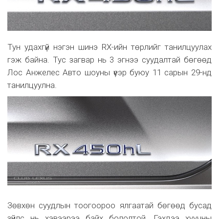
Тун удахгүй нэгэн шинэ RX-ийн төрлийг танилцуулах
гэж байна. Тус загвар нь 3 эгнээ суудалтай бөгөөд
Лос Анжелес Авто шоуны үеэр буюу 11 сарын 29-нд
танилцуулна.
Зөвхөн суудлын тоогоороо ялгаатай бөгөөд бусад
зүйлс нь хэвээрээ байх бололтой. Гэхдээ хуучны