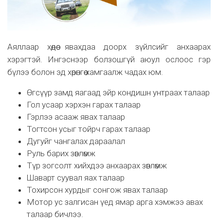
Аяллаар хөдөө явахдаа доорх зүйлсийг анхаарах
хэрэгтэй. Ингэснээр болзошгүй аюул ослоос гэр
бүлээ болон эд хөрөнгөө хамгаалж чадах юм.
Өгсүүр замд яагаад эйр кондишн унтраах талаар
Гол усаар хэрхэн гарах талаар
Гэрлээ асааж явах талаар
Тогтсон усыг тойрч гарах талаар
Дугуйг чангалах дараалал
Руль барих зөвлөмж
Түр зогсолт хийхдээ анхаарах зөвлөмж
Шаварт суувал яах талаар
Тохирсон хурдыг сонгож явах талаар
Мотор ус залгисан үед ямар арга хэмжээ авах
талаар бичлээ.