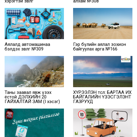
хэрэгтэй зөвлөгөө
алхам №308
Аялалд автомашинаа
Гэр бүлийн аялал зохион
бэлдэх зөвлөгөө №309
байгуулах арга №166
Таны заавал явж үзэх
ХҮРЭЭЛЭН төсөл: БАРТАА ИХ
ёстой ДЭЛХИЙН 20
БАЙГАЛИЙН ҮЗЭСГЭЛЭНТ
ГАЙХАЛТАЙ ЗАМ (I хэсэг)
ГАЗРУУД