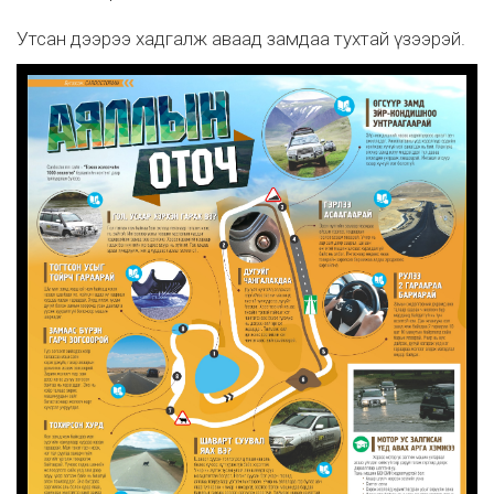
Утсан дээрээ хадгалж аваад замдаа тухтай үзээрэй.