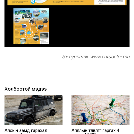
Эх сурвалж: www.cardoctor.mn
Холбоотой мэдээ
Алсын замд гарахад
Аяллын төлөвлөгөөг гаргах 4