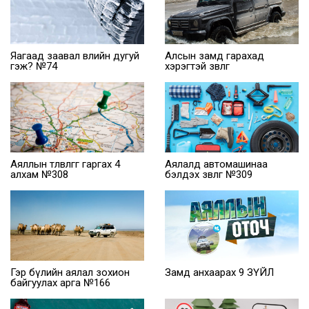
Яагаад заавал өвлийн дугуй
Алсын замд гарахад
гэж? №74
хэрэгтэй зөвлөгөө
Аяллын төлөвлөгөөг гаргах 4
Аялалд автомашинаа
алхам №308
бэлдэх зөвлөгөө №309
Гэр бүлийн аялал зохион
Замд анхаарах 9 ЗҮЙЛ
байгуулах арга №166