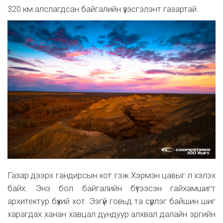
320 км алслагдсан байгалийн үзэсгэлэнт газартай.
Газар дээрх гандирсын хот гэж Хэрмэн цавыг л хэлэх
байх. Энэ бол байгалийн бүтээсэн гайхамшигт
архитектур бүхий хот. Эзгүй говьд та сүрлэг байшин шиг
харагдах ханан хавцал дундуур алхвал далайн эргийн