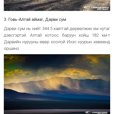
3. Говь-Алтай аймаг, Дарви сум
Дарви сум нь нийт 344.5 хавтгай дөрвөлжин км нутаг
дэвсгэртэй. Алтай хотоос баруун хойш 182 км-т
Дарвийн нурууны өвөр хоолой Ихэс нуурын хөвөөнд
оршино.