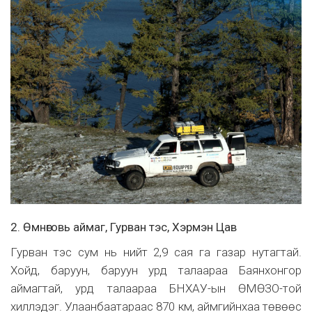
2. Өмнөговь аймаг, Гурван тэс, Хэрмэн Цав
Гурван тэс сум нь нийт 2,9 сая га газар нутагтай.
Хойд, баруун, баруун урд талаараа Баянхонгор
аймагтай, урд талаараа БНХАУ-ын ӨМӨЗО-той
хиллэдэг. Улаанбаатараас 870 км, аймгийнхаа төвөөс