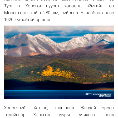
Турт нь Хөвсгөл нуурын хөвөөнд, аймгийн төв
Мөрөнгөөс хойш 280 км, нийслэл Улаанбаатараас
1020 км зайтай оршдог.
Хөвсгөлийг Хатгал, цаашлаад Жанхай орсон
төдийгөөр Хөвсгөл нуурыг үзчихлээ гэвэл