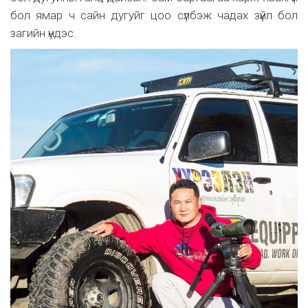
бол ямар ч сайн дугуйг цоо сүлбэж чадах зүйл бол
загийн үндэс.