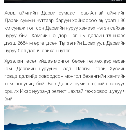
Ховд аймгийн Дарви сумаас Говь-Алтай аймгийн
Дарви сумын нутгаар баруун хойноосоо зүүн урагш 80
км сунаж тогтсон Дарвийн нуруу хэмээх нэгэн сайхан
нуруу бий. Хамгийн өндөр цэг нь далайн түвшнээс
дээш 2684 м өргөгдсөн Түнгээгийн Шовх уул. Дарвийн
нуруу бол даанч сайхан нутаг.
Хүрээлэн төсөл ийшээ монгол бөхөн төллөх үеэр явсан
юм. Дарвийн нурууны наад Шаргын говь, Хүйсийн
говьд дэлхийд ховордсон монгол бөхөнгийн хамгийн
том популяц бий. Бас Дарви сумын төвийн хажууд
орших Ихэс нууранд реликт цахлай гэж ховор шувуу ч
бий.