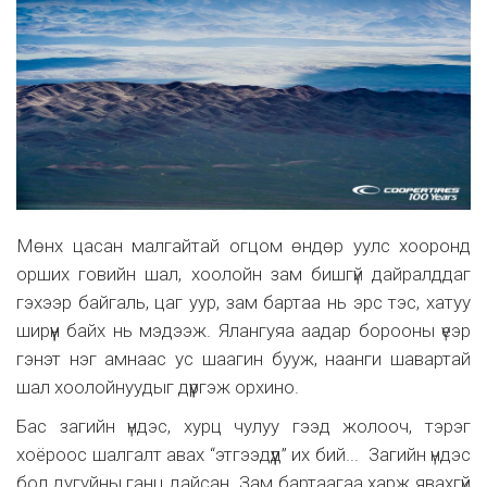
Мөнх цасан малгайтай огцом өндөр уулс хооронд
орших говийн шал, хоолойн зам бишгүй дайралддаг
гэхээр байгаль, цаг уур, зам бартаа нь эрс тэс, хатуу
ширүүн байх нь мэдээж. Ялангуяа аадар борооны үеэр
гэнэт нэг амнаас ус шаагин бууж, наанги шавартай
шал хоолойнуудыг дүүргэж орхино.
Бас загийн үндэс, хурц чулуу гээд жолооч, тэрэг
хоёроос шалгалт авах “этгээдүүд” их бий... Загийн үндэс
бол дугуйны ганц дайсан. Зам бартаагаа харж явахгүй