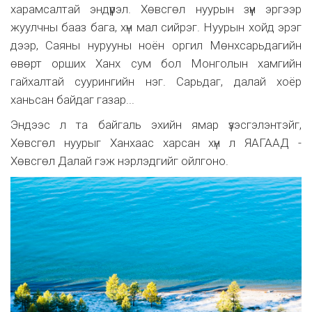
харамсалтай эндүүрэл. Хөвсгөл нуурын зүүн эргээр
жуулчны бааз бага, хүн мал сийрэг. Нуурын хойд эрэг
дээр, Саяны нурууны ноён оргил Мөнхсарьдагийн
өвөрт орших Ханх сум бол Монголын хамгийн
гайхалтай суурингийн нэг. Сарьдаг, далай хоёр
ханьсан байдаг газар...
Эндээс л та байгаль эхийн ямар үзэсгэлэнтэйг,
Хөвсгөл нуурыг Ханхаас харсан хүн л ЯАГААД -
Хөвсгөл Далай гэж нэрлэдгийг ойлгоно.