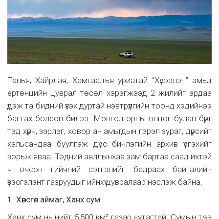
Танья, Хайрлая, Хамгаалъя уриатай “Хүрээлэн” амьд
ертөнцийн цуврал төсөл хэрэгжээд 2 жилийг ардаа
үдэж та бидний үзэх дуртай нэвтрүүлгийн тоонд хэдийнээ
багтах болсон билээ. Монгол орны өнцөг булан бүрт
тэд хүрч, зэрлэг, ховор ан амьтдын гэрэл зураг, дүрсийг
хальсандаа буулгаж дүрс бичлэгийн архив үүсгэхийг
зорьж яваа. Тэдний аяллынхаа зам бартаа саад ихтэй
ч очсон гийчний сэтгэлийг бадраах байгалийн
үзэсгэлэнт газруудыг ийнхүү цувралаар нэрлэж байна.
1. Хөвсгөл аймаг, Ханх сум
Ханх сум нь нийт 5,500 км² газар нутагтай. Сумын төв