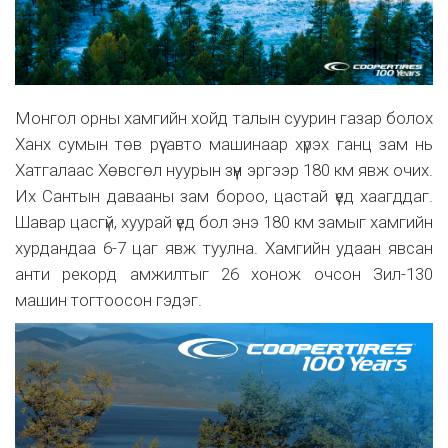
Монгол орны хамгийн хойд талын суурин газар болох
Ханх сумын төв рүү авто машинаар хүрэх ганц зам нь
Хатгалаас Хөвсгөл нуурын зүүн эргээр 180 км явж очих.
Их Сантын давааны зам бороо, цастай үед хаагддаг.
Шавар цасгүй, хуурай үед бол энэ 180 км замыг хамгийн
хурдандаа 6-7 цаг явж туулна. Хамгийн удаан явсан
анти рекорд амжилтыг 26 хонож очсон Зил-130
машин тогтоосон гэдэг.