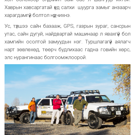
Хаврын хавсаргатай үед салхи шуурга замыг анзаарч
харагдамгүй болтол нүдчихнэ.
Ус, түлшээ сайн базааж, GPS, газрын зураг, сансрын
утас, сайн дугуй, найдвартай машинаар л явахгүй бол
хамгийн осолтой замуудын нэг. Туршлагагүй аялагч
нарт зөвлөхөд, төөрч будлихаас гадна говийн хөрс,
элс нурангинаас болгоомжлоорой.