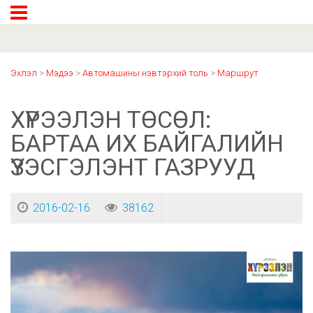
Эхлэл
>
Мэдээ
>
Автомашины нэвтэрхий толь
>
Маршрут
ХҮРЭЭЛЭН ТӨСӨЛ:
БАРТАА ИХ БАЙГАЛИЙН
ҮЗЭСГЭЛЭНТ ГАЗРУУД
2016-02-16
38162