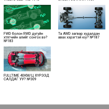
FWD болон RWD дугуйн
Та AWD загвар худалдан
хөтлөгчийн алийг сонгох вэ?
авах хэрэгтэй юу? №187
№183
FULLTIME 40КМ/Ц ХҮРЭЭД
САЛДАГ УУ? №309