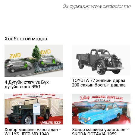
Эх сурвалж: www.cardoctor.mn
Холбоотой мэдээ
TOYOTA 77 жилийн дараа
4 Дугуйн хөтлөгч vs Бүх
200 саяын босгыг давлаа
дугуйн хөтлөгч №61
Ховор машины үзэсгэлэн -
Ховор машины үзэсгэлэн -
WILLYS JEEP MB 1940
SKODA OCTAVIA 1959