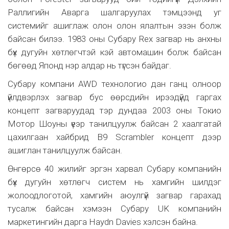
Раллигийн Аварга шалгаруулах тэмцээнд уг
системийг ашиглаж олон олон ялалтын эзэн болж
байсан билээ. 1983 оны Субару Rex загвар нь анхны
бүх дугуйн хөтлөгчтэй кэй автомашин болж байсан
бөгөөд Японд нэр алдар нь түгсэн байдаг.
Субару компани AWD технологио дан ганц олноор
үйлдвэрлэх загвар бус өөрсдийн ирээдүйд гаргах
концепт загваруудад тэр дундаа 2003 оны Токио
Мотор Шоуны үеэр танилцуулж байсан 2 хаалгатай
цахилгаан хайбрид B9 Scrambler концепт дээр
ашиглан танилцуулж байсан.
Өнгөрсө 40 жилийг эргэн харвал Субару компанийн
бүх дугуйн хөтлөгч систем нь хамгийн шилдэг
жолоодлоготой, хамгийн аюулгүй загвар гарахад
тусалж байсан хэмээн Субару UK компанийн
маркетингийн дарга Haydn Davies хэлсэн байна.