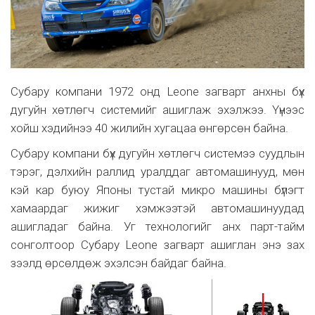
Субару компани 1972 онд Leone загварт анхны бүх
дугуйн хөтлөгч системийг ашиглаж эхэлжээ. Үүнээс
хойш хэдийнээ 40 жилийн хугацаа өнгөрсөн байна.
Субару компани бүх дугуйн хөтлөгч системээ суудлын
тэрэг, дэлхийн раллид уралддаг автомашинууд, мөн
кэй кар буюу Японы тустай микро машины бүлэгт
хамаардаг жижиг хэмжээтэй автомашинуудад
ашигладаг байна. Уг технологийг анх парт-тайм
сонголтоор Субару Leone загварт ашиглан энэ зах
зээлд өрсөлдөж эхэлсэн байдаг байна.