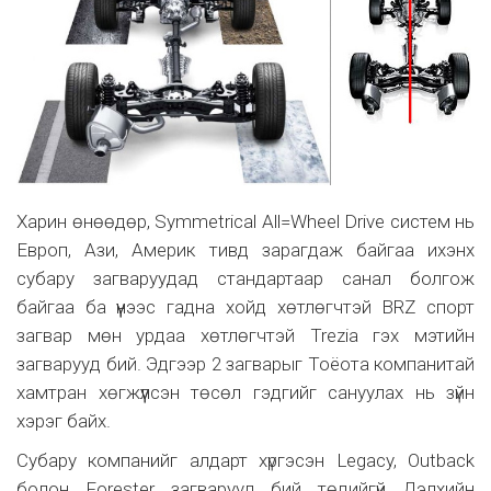
Харин өнөөдөр, Symmetrical All=Wheel Drive систем нь
Европ, Ази, Америк тивд зарагдаж байгаа ихэнх
субару загваруудад стандартаар санал болгож
байгаа ба үүнээс гадна хойд хөтлөгчтэй BRZ спорт
загвар мөн урдаа хөтлөгчтэй Trezia гэх мэтийн
загварууд бий. Эдгээр 2 загварыг Тоёота компанитай
хамтран хөгжүүлсэн төсөл гэдгийг сануулах нь зүйн
хэрэг байх.
Субару компанийг алдарт хүргэсэн Legacy, Outback
болон Forester загварууд бий төдийгүй Дэлхийн