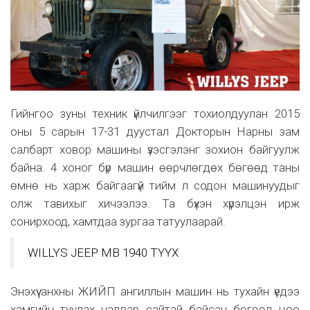
Гийнгоо зуны техник үйлчилгээг тохиолдуулан 2015
оны 5 сарын 17-31 дуустал Докторын Нарны зам
салбарт ховор машины үзэсгэлэнг зохион байгуулж
байна. 4 хоног бүр машин өөрчлөгдөх бөгөөд таны
өмнө нь харж байгаагүй тийм л содон машинуудыг
олж тавихыг хичээлээ. Та бүхэн хүрэлцэн ирж
сонирхоод, хамтдаа зургаа татуулаарай.
WILLYS JEEP MB 1940 ТҮҮХ
Энэхүү анхны ЖИЙП ангиллын машин нь тухайн үедээ
хамгийн туулах чадвар сайтай байсан бөгөөд цоо