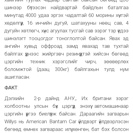
шинээр бүтээсэн найдвартай байдлын баталгаа
минутад 4000 удаа эргэх чадалтай 60 морины хүчтэй
хөдөлгүүр, 16 инчийн дугуй, шатахууны нөөц сав, 4
дугуйн хөтлөгч, хүнс агуулах тусгай сав зэрэг тэр үедээ
шинэлэгт тооцогдог тоноглолтой байсан. Явах эд
ангийн хувьд оффроад замд явахад тав тухтай
байлгах үүднээс жийргэвч резинүүдтэй хийсэн бөгөөд
цэргийн техник хэрэгслийг чирч, зөөвөрлөх
боломжтой (даац 300кг) байлгахын тулд нум
ашигласан.
ФАКТ
:
Дэлхийн 2-р дайнд АНУ,, Их британи зэрэг
холбоотны улсын бүх цэргүүд энэхүү автомашинаар
цэргийн үүргээ биелүүлж байсан. Дараагийн загварын
Willys нь American Bantam Car үйлдвэрт үйлдвэрлэсэн
бөгөөд өмнөх загвараас илүү хөнгөн, бат бэх болсон