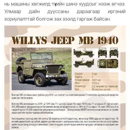
нь машины хөгжилд түүхийн шинэ хуудсыг нээж өгчээ.
Улмаар дайн дууссаны дараагаар иргэний
зориулалттай болгож зах зээлд гаргаж байсан.