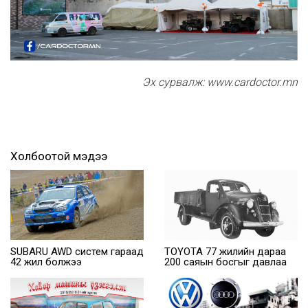
Эх сурвалж: www.cardoctor.mn
Холбоотой мэдээ
SUBARU AWD систем гараад
TOYOTA 77 жилийн дараа
42 жил болжээ
200 саяын босгыг давлаа