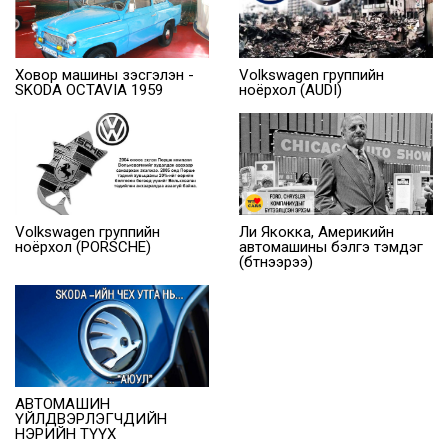
Ховор машины үзэсгэлэн -
Volkswagen группийн
SKODA OCTAVIA 1959
ноёрхол (AUDI)
Volkswagen группийн
Ли Якокка, Америкийн
ноёрхол (PORSCHE)
автомашины бэлгэ тэмдэг
(бүтнээрээ)
АВТОМАШИН
ҮЙЛДВЭРЛЭГЧДИЙН
НЭРИЙН ТҮҮХ