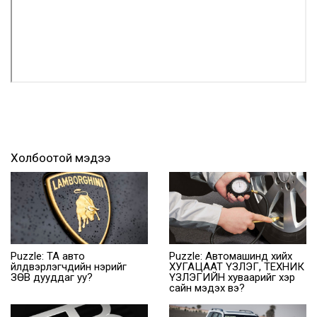
Холбоотой мэдээ
Puzzle: ТА авто
Puzzle: Автомашинд хийх
үйлдвэрлэгчдийн нэрийг
ХУГАЦААТ ҮЗЛЭГ, ТЕХНИК
ЗӨВ дууддаг уу?
ҮЗЛЭГИЙН хуваарийг хэр
сайн мэдэх вэ?