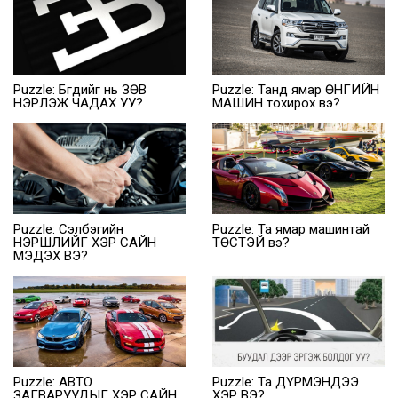
Puzzle: Бүгдийг нь ЗӨВ
Puzzle: Танд ямар ӨНГИЙН
НЭРЛЭЖ ЧАДАХ УУ?
МАШИН тохирох вэ?
Puzzle: Сэлбэгийн
Puzzle: Та ямар машинтай
НЭРШЛИЙГ ХЭР САЙН
ТӨСТЭЙ вэ?
МЭДЭХ ВЭ?
Puzzle: АВТО
Puzzle: Та ДҮРМЭНДЭЭ
ЗАГВАРУУДЫГ ХЭР САЙН
ХЭР ВЭ?