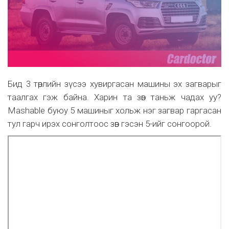
Бид 3 төрлийн зүсээ хувиргасан машины эх загварыг
таалгах гэж байна. Харин та зөв таньж чадах уу?
Mashable буюу 5 машиныг хольж нэг загвар гаргасан
тул гарч ирэх сонголтоос зөв гэсэн 5-ийг сонгоорой.