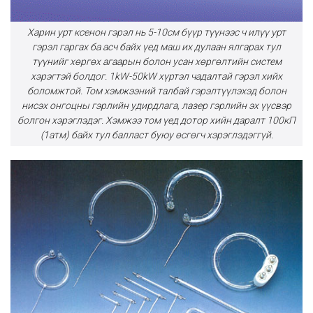
Харин урт ксенон гэрэл нь 5-10см бүүр түүнээс ч илүү урт
гэрэл гаргах ба асч байх үед маш их дулаан ялгарах тул
түүнийг хөргөх агаарын болон усан хөргөлтийн систем
хэрэгтэй болдог. 1kW-50kW хүртэл чадалтай гэрэл хийх
боломжтой. Том хэмжээний талбай гэрэлтүүлэхэд болон
нисэх онгоцны гэрлийн удирдлага, лазер гэрлийн эх үүсвэр
болгон хэрэглэдэг. Хэмжээ том үед дотор хийн даралт 100кП
(1атм) байх тул балласт буюу өсгөгч хэрэглэдэггүй.