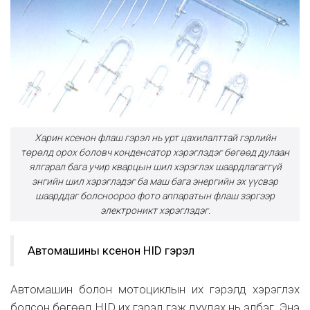
Харин ксенон флаш гэрэл нь урт цахилалттай гэрлийн
төрөлд орох боловч конденсатор хэрэглэдэг бөгөөд дулаан
ялгарал бага учир кварцын шил хэрэглэх шаардлагаггүй
энгийн шил хэрэглэдэг ба маш бага энергийн эх үүсвэр
шаарддаг болсноороо фото аппаратын флаш зэргээр
электроникт хэрэглэдэг.
Автомашины ксенон HID гэрэл
Автомашин болон мотоциклын их гэрэлд хэрэглэх
болсон бөгөөд HID их гэрэл гэж дуудах нь элбэг. Энэ