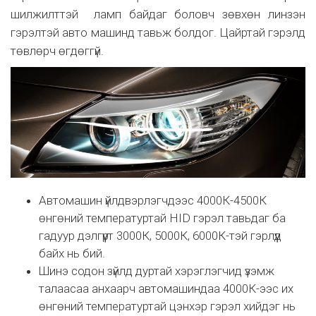
шилжилттэй ламп байдаг боловч зөвхөн линзэн
гэрэлтэй авто машинд тавьж болдог. Цайртай гэрэлд
төвлөрч өгдөггүй.
Автомашин үйлдвэрлэгчдээс 4000К-4500К
өнгөний температуртай HID гэрэл тавьдаг ба
гадуур дэлгүүрт 3000К, 5000К, 6000К-тэй гэрлүүд
байх нь бий.
Шинэ содон зүйлд дуртай хэрэглэгчид үзэмж
талаасаа анхаарч автомашиндаа 4000К-ээс их
өнгөний температуртай цэнхэр гэрэл хийдэг нь