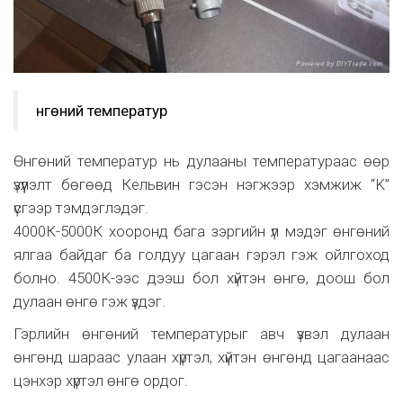
Өнгөний температур
Өнгөний температур нь дулааны температураас өөр
үзүүлэлт бөгөөд Кельвин гэсэн нэгжээр хэмжиж “K”
үсгээр тэмдэглэдэг.
4000К-5000К хооронд бага зэргийн үл мэдэг өнгөний
ялгаа байдаг ба голдуу цагаан гэрэл гэж ойлгоход
болно. 4500К-ээс дээш бол хүйтэн өнгө, доош бол
дулаан өнгө гэж үздэг.
Гэрлийн өнгөний температурыг авч үзвэл дулаан
өнгөнд шараас улаан хүртэл, хүйтэн өнгөнд цагаанаас
цэнхэр хүртэл өнгө ордог.