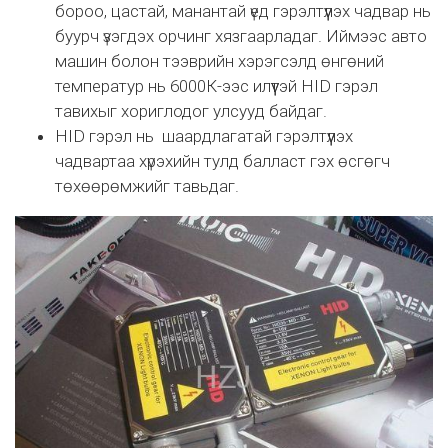
бороо, цастай, манантай үед гэрэлтүүлэх чадвар нь
буурч үзэгдэх орчинг хязгаарладаг. Иймээс авто
машин болон тээврийн хэрэгсэлд өнгөний
температур нь 6000К-ээс илүүтэй HID гэрэл
тавихыг хориглодог улсууд байдаг.
HID гэрэл нь шаардлагатай гэрэлтүүлэх
чадвартаа хүрэхийн тулд балласт гэх өсгөгч
төхөөрөмжийг тавьдаг.