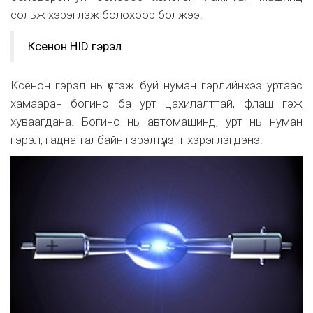
сольж хэрэглэж болохоор болжээ.
Ксенон HID гэрэл
Ксенон гэрэл нь үүсгэж буй нуман гэрлийнхээ уртаас
хамааран богино ба урт цахилалттай, флаш гэж
хуваагдана. Богино нь автомашинд, урт нь нуман
гэрэл, гадна талбайн гэрэлтүүлэгт хэрэглэгдэнэ.