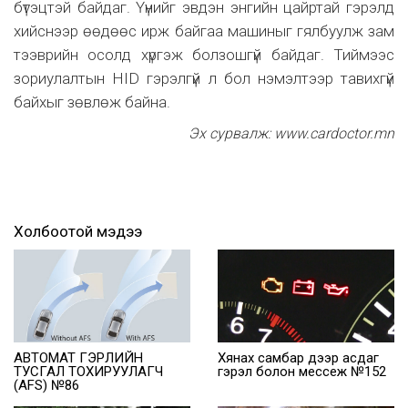
бүтэцтэй байдаг. Үүнийг эвдэн энгийн цайртай гэрэлд
хийснээр өөдөөс ирж байгаа машиныг гялбуулж зам
тээврийн осолд хүргэж болзошгүй байдаг. Тиймээс
зориулалтын HID гэрэлгүй л бол нэмэлтээр тавихгүй
байхыг зөвлөж байна.
Эх сурвалж: www.cardoctor.mn
Холбоотой мэдээ
АВТОМАТ ГЭРЛИЙН
Хянах самбар дээр асдаг
ТУСГАЛ ТОХИРУУЛАГЧ
гэрэл болон мессеж №152
(AFS) №86