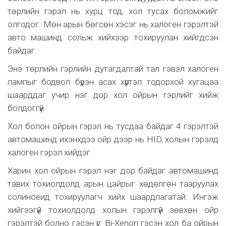
төрлийн гэрэл нь хурц тод, хол тусах боломжийг
олгодог. Мөн арын бөгсөн хэсэг нь халоген гэрэлтэй
авто машинд сольж хийхээр тохируулан хийгдсэн
байдаг.
Энэ төрлийн гэрлийн дутагдалтай тал гэвэл халоген
лампыг бодвол бүрэн асах хүртэл тодорхой хугацаа
шаарддаг учир нэг дор хол ойрын гэрлийг хийж
болдоггүй.
Хол болон ойрын гэрэл нь тусдаа байдаг 4 гэрэлтэй
автомашинд ихэнхдээ ойр дээр нь HID, холын гэрэлд
халоген гэрэл хийдэг.
Харин хол ойрын гэрэл нэг дор байдаг автомашинд
тавих тохиолдолд арын цайрыг хөдөлгөн тааруулах
солиноеид тохируулагч хийх шаардлагатай. Ингэж
хийгээгүй тохиолдолд холын гэрэлгүй зөвхөн ойр
гэрэлтэй болно гэсэн үг. Bi-Xenon гэсэн хол ба ойрын