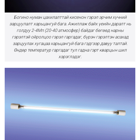
Богино нуман цахилалттай кисенон гэрэл эрчим хүчний
зарцуулалт харьцангуй бага. Ажиллаж байх үеийн даралт нь
голдуу 2-4Мп (20-40 атмосфер) байдаг бөгөөд нарны
гэрэлтэй ойролцоо гэрэл гаргадаг, бүрэн гэрэлтэн асахад
зарцуулах хугацаа харьцангуй бага гэдгээр давуу талтай.
Өндөр температур гаргадаг тул гадна гэрт кварцын шил
хэрэглэдэг.