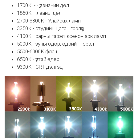
1700К - чүдэнзний дөл
1850К - лааны дөл
2700-3300К - Улайсах ламп
3350К - студийн цэгэн гэрлүүд
4100К - сарны гэрэл, ксенон арк ламп
5000К - зуны өдөр, өдрийн гэрэл
5500-6000К флаш
6500К - үүлтэй өдөр
9300К - CRT дэлгэц