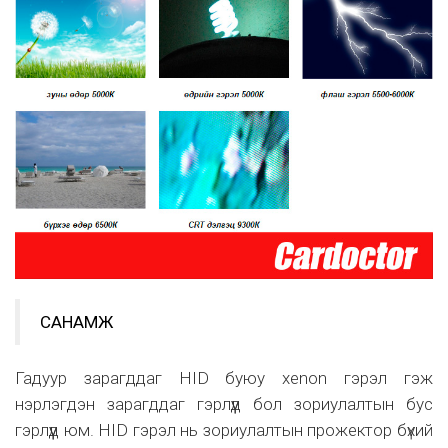
САНАМЖ
Гадуур зарагддаг HID буюу xenon гэрэл гэж
нэрлэгдэн зарагддаг гэрлүүд бол зориулалтын бус
гэрлүүд юм. HID гэрэл нь зориулалтын прожектор бүхий