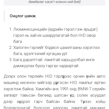
бөмбөлөг хэсэгт ксенон хий бий)
Онцлог шинж:
Люминесценцийн (өдрийн гэрэл гэж ярьдаг)
гэрэл нь зай их шаардлагатай бол HID овор
бага.
Халоген гэрлийг бодвол цахилгааны хэрэглээ
бага, эдэлгээний хугацаа урт
Бага даралттай ламптай харьцуулбал өнгө
дамжуулах буюу гаргах чадвартай.
Дээрх олон төрлийн HID гэрлүүдээс орчин үеийн авто
машинд кисенон хийгээр дүүргэсэн HID лампыг өргөн
хэрэглэж байна. Хамгийн анх 1991 онд BMW-7 серийн
загварт тавьсан бөгөөд шатсан үед солих асуудал
дээр хүндрэл гарч байсан байна. Түүнээс хойш
боловсронгуй болсоор халоген ламптай машинд