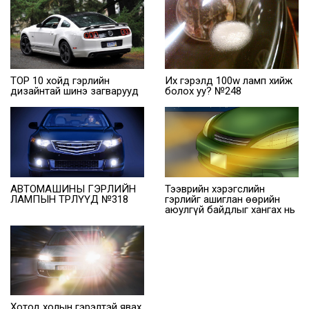
TOP 10 хойд гэрлийн
Их гэрэлд 100w ламп хийж
дизайнтай шинэ загварууд
болох уу? №248
АВТОМАШИНЫ ГЭРЛИЙН
Тээврийн хэрэгслийн
ЛАМПЫН ТӨРЛҮҮД №318
гэрлийг ашиглан өөрийн
аюулгүй байдлыг хангах нь
Хотод холын гэрэлтэй явах