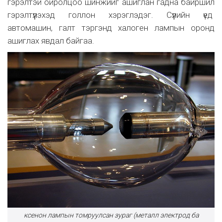
гэрэлтэй ойролцоо шинжийг ашиглан гадна байршил
гэрэлтүүлэхэд голлон хэрэглэдэг. Сүүлийн үед
автомашин, галт тэргэнд халоген лампын оронд
ашиглах явдал байгаа.
ксенон лампын томруулсан зураг (металл электрод ба