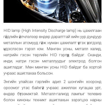
HID lamp (High Intensity Discharge lamp) нь цахилгаан
гүйдлийн үйлчлэлээр өндөр даралттай хийн уур дундуур
металлын атомууд гүйж нуман цахилалт үүсгэх үзэгдэлд
үндэслэсэн гэрэл юм. Мөнгөн усны, металл халид,
натрийн гэсэн төрлийн HID гэрлүүд байдаг. Сканди,
инди, натри гэсэн металлуудыг электрoд болгон
ашигладаг. Мөн мөнгөн усны HID байдаг ба хортой
учраас ашиглахаа больсон.
Энгийн улайсах гэрлийн адил 2 шонгийн хооронд
ороомог утас байхгүй учраас ажиллах хугацаа урт,
өндөр бүтээмжтэй. Металл-галиод лампыг телевиз
болон киноны техникт ашиглахын зэрэгцээ нарны