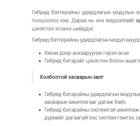
Гибрид баттерэйны удирдлагын модулын зор
тооцоолох юм. Дараа нь энэ мэдээллийг өнд
цэнэглэх эсэхээ шийддэг.
Гибрид баттерейны удирдлагын модул муудс
Хянах дээр анхааруулах гэрэл асах
Гибрид батарэйг цэнэглэх болон ашигл
Холбоотой засварын зөвлөгөө
Гибрид батарэйны удирдлагын модулыг
засварын ажиллагааг дагаж байх
Гибрид батарэйны системтэй ажиллаж 
дүрмийг дагаагүйгээс систем гэмтэх, сө