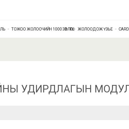
ОЛЬ
ТОЖОО ЖОЛООЧИЙН 1000 ЗӨВЛӨГӨӨ
ЖОЛООДОЖ ҮЗЬЕ
CARD
ЙНЫ УДИРДЛАГЫН МОДУЛ