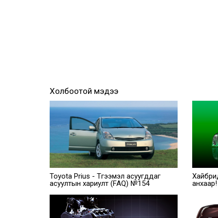
Холбоотой мэдээ
Toyota Prius - Түгээмэл асуугддаг
Хайбри
асуултын хариулт (FAQ) №154
анхаар