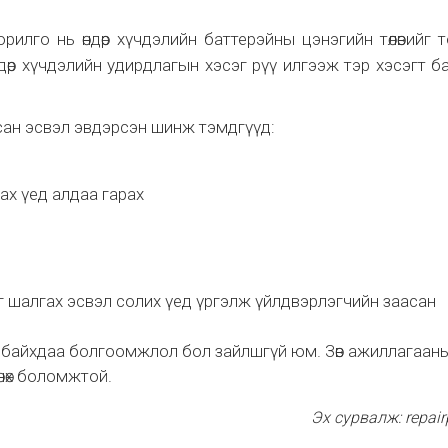
илго нь өндөр хүчдэлийн баттерэйны цэнэгийн төлөвийг 
өр хүчдэлийн удирдлагын хэсэг рүү илгээж тэр хэсэгт б
ан эсвэл эвдэрсэн шинж тэмдгүүд:
ах үед алдаа гарах
 шалгах эсвэл солих үед үргэлж үйлдвэрлэгчийн заасан
байхдаа болгоомжлол бол зайлшгүй юм. Зөв ажиллагаан
нөх боломжтой.
Эх сурвалж: repai