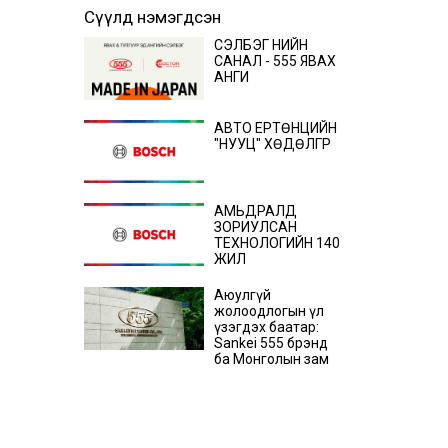
Сүүлд нэмэгдсэн
СЭЛБЭГ ҮНИЙН
САНАЛ - 555 ЯВАХ
АНГИ
АВТО ЕРТӨНЦИЙН
"НУУЦ" ХӨДӨЛГҮҮР
АМЬДРАЛД
ЗОРИУЛСАН
ТЕХНОЛОГИЙН 140
ЖИЛ
Аюулгүй
жолоодлогын үл
үзэгдэх баатар:
Sankei 555 брэнд
ба Монголын зам