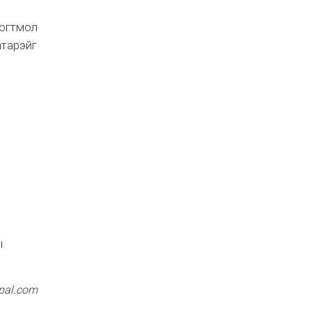
тогтмол
атарэйг
ы
rpal.com