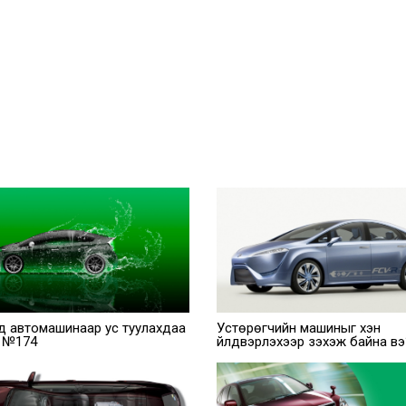
д автомашинаар ус туулахдаа
Устөрөгчийн машиныг хэн
! №174
үйлдвэрлэхээр зэхэж байна вэ