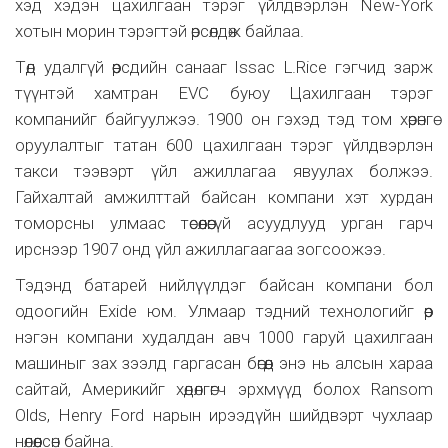
хэд хэдэн цахилгаан тэрэг үйлдвэрлэн New-York
хотын морин тэрэгтэй өрсөлдөж байлаа.
Төд удалгүй өөрсдийн санааг Issac L.Rice гэгчид зарж
түүнтэй хамтран EVC буюу Цахилгаан тэрэг
компанийг байгуулжээ. 1900 он гэхэд тэд том хөрөнгө
оруулалтыг татан 600 цахилгаан тэрэг үйлдвэрлэн
такси тээвэрт үйл ажиллагаа явуулах болжээ.
Гайхалтай амжилттай байсан компани хэт хурдан
томорсны улмаас төсөөлөөгүй асуудлууд урган гарч
ирснээр 1907 онд үйл ажиллагаагаа зогсоожээ.
Тэдэнд батарей нийлүүлдэг байсан компани бол
одоогийн Exide юм. Улмаар тэдний технологийг өөр
нэгэн компани худалдан авч 1000 гаруй цахилгаан
машиныг зах зээлд гаргасан бөгөөд энэ нь алсын хараа
сайтай, Америкийг хөдөлгөгч эрхмүүд болох Ransom
Olds, Henry Ford нарын ирээдүйн шийдвэрт чухлаар
нөлөөлсөн байна.