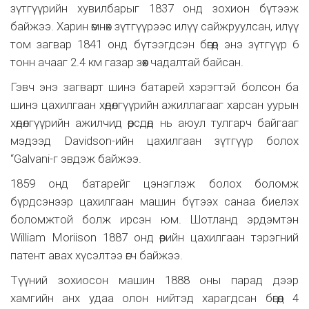
зүтгүүрийн хувилбарыг 1837 онд зохион бүтээж
байжээ. Харин өмнөх зүтгүүрээс илүү сайжруулсан, илүү
том загвар 1841 онд бүтээгдсэн бөгөөд энэ зүтгүүр 6
тонн ачааг 2.4 км газар зөөх чадалтай байсан.
Гэвч энэ загварт шинэ батарей хэрэгтэй болсон ба
шинэ цахилгаан хөдөлгүүрийн ажиллагааг харсан уурын
хөдөлгүүрийн ажилчид өөрсдөд нь аюул тулгарч байгааг
мэдээд Davidson-ийн цахилгаан зүтгүүр болох
“Galvani-г эвдэж байжээ.
1859 онд батарейг цэнэглэж болох боломж
бүрдсэнээр цахилгаан машин бүтээх санаа биелэх
боломжтой болж ирсэн юм. Шотланд эрдэмтэн
William Moriison 1887 онд өөрийн цахилгаан тэрэгний
патент авах хүсэлтээ өгч байжээ.
Түүний зохиосон машин 1888 оны парад дээр
хамгийн анх удаа олон нийтэд харагдсан бөгөөд 4