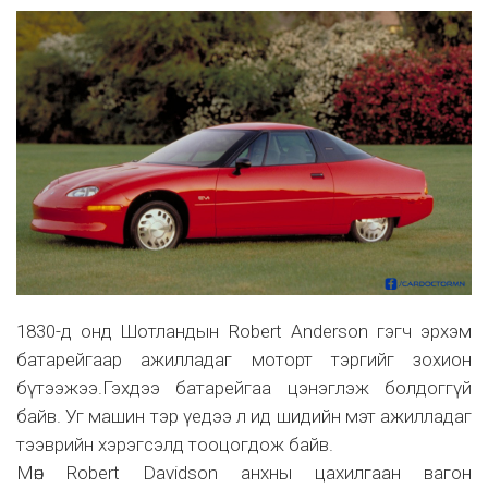
1830-д онд Шотландын Robert Anderson гэгч эрхэм
батарейгаар ажилладаг моторт тэргийг зохион
бүтээжээ.Гэхдээ батарейгаа цэнэглэж болдоггүй
байв. Уг машин тэр үедээ л ид шидийн мэт ажилладаг
тээврийн хэрэгсэлд тооцогдож байв.
Мөн Robert Davidson анхны цахилгаан вагон