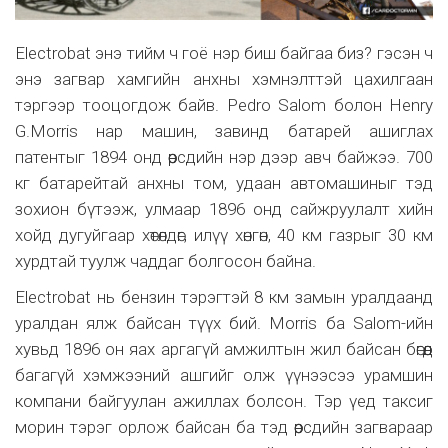
Electrobat энэ тийм ч гоё нэр биш байгаа биз? гэсэн ч
энэ загвар хамгийн анхны хэмнэлттэй цахилгаан
тэргээр тооцогдож байв. Pedro Salom болон Henry
G.Morris нар машин, завинд батарей ашиглах
патентыг 1894 онд өөрсдийн нэр дээр авч байжээ. 700
кг батарейтай анхны том, удаан автомашиныг тэд
зохион бүтээж, улмаар 1896 онд сайжруулалт хийн
хойд дугуйгаар хөтөлдөг, илүү хөнгөн, 40 км газрыг 30 км
хурдтай туулж чаддаг болгосон байна.
Electrobat нь бензин тэрэгтэй 8 км замын уралдаанд
уралдан ялж байсан түүх бий. Morris ба Salom-ийн
хувьд 1896 он яах аргагүй амжилтын жил байсан бөгөөд
багагүй хэмжээний ашгийг олж үүнээсээ урамшин
компани байгуулан ажиллах болсон. Тэр үед таксиг
морин тэрэг орлож байсан ба тэд өөрсдийн загвараар