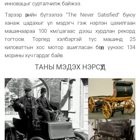
инновацыг сурталчилж байжээ.
Тэрээр өөрийн бүтээлээ “The Never Satisfied” буюу
ханаж цадахыг үл мэдэгч гэж нэрлэн цахилгаан
машинаараа 100 км/цагаас дээш хурдлан рекорд
тогтоов. Торпед хэлбэртэй тус машинд 25
киловаттын хос мотор ашигласан бөгөөд үүнээс 134
морины хүч гардаг байв.
ТАНЫ МЭДЭХ НЭРСҮҮД