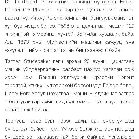
Dr. Ferdinand Porshe-гийн зохион бүтээсэн Egger-
Lohner C.2 Phaeton загвар юм. Дэлхийн 2-р дайны
дараа түүний хүү Porshe компанийг байгуулж байсныг
хүн бүр мэдэх билээ. 1898 оны цахилгаан машин 129
кг жинтэй, 5 морины хүчтэй, 35 км/аг хурдалж байв.
Аль 1893 оны Morrison-ийн машины хажууд энэ
үзүүлэлт тийм ч сэтгэл татам биш хэвээр л байв.
Тэгтэл Studebaker гэгч эрхэм 20 зууны цахилгаан
машин үйлдвэрлэлийн салбарт цахиур хагалан орж
ирсэн юм. Бензин хөдөлгүүрийн ирээдүй нэгэнт
гэрэлтэй, хөгжих нь тодорхой болсон үед Edison болон
Henry Ford хоёул цахилгаан машины ядаж нэг загвар
ч болтугай гаргахыг шийдсэн байна. Нэг л зүйл тэдэн
саад болж байлаа.
Тэр үед газар бүрт гэрэл цахилгаан очоогүй дэд
бүтэц сул байсан юм. Үүнээс болж жолооч нар дэд
бүтцээс хэт хамааралтай болж байлаа. Үргэлжлэл