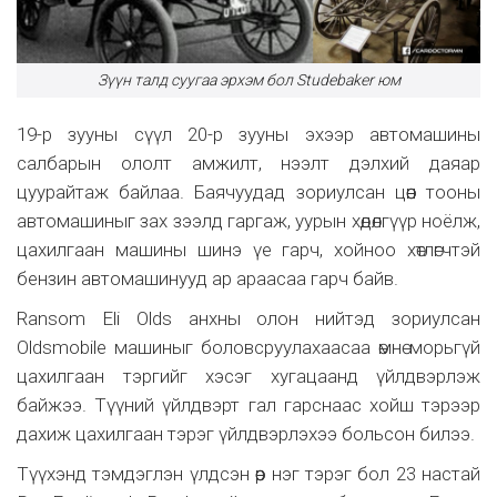
Зүүн талд суугаа эрхэм бол Studebaker юм
19-р зууны сүүл 20-р зууны эхээр автомашины
салбарын ололт амжилт, нээлт дэлхий даяар
цуурайтаж байлаа. Баячуудад зориулсан цөөн тооны
автомашиныг зах зээлд гаргаж, уурын хөдөлгүүр ноёлж,
цахилгаан машины шинэ үе гарч, хойноо хөтлөгчтэй
бензин автомашинууд ар араасаа гарч байв.
Ransom Eli Olds анхны олон нийтэд зориулсан
Oldsmobile машиныг боловсруулахаасаа өмнө морьгүй
цахилгаан тэргийг хэсэг хугацаанд үйлдвэрлэж
байжээ. Түүний үйлдвэрт гал гарснаас хойш тэрээр
дахиж цахилгаан тэрэг үйлдвэрлэхээ больсон билээ.
Түүхэнд тэмдэглэн үлдсэн өөр нэг тэрэг бол 23 настай