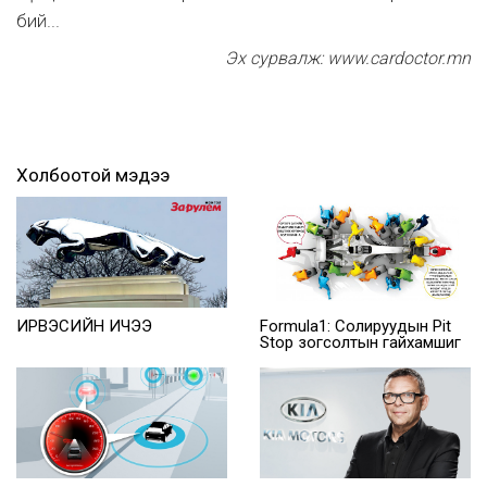
бий...
Эх сурвалж: www.cardoctor.mn
Холбоотой мэдээ
ИРВЭСИЙН ИЧЭЭ
Formula1: Солируудын Pit
Stop зогсолтын гайхамшиг