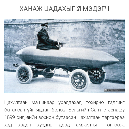
ХАНАЖ ЦАДАХЫГ ҮЛ МЭДЭГЧ
Цахилгаан машинаар уралдахад тохирно гэдгийг
баталсан үйл явдал болов. Бельгийн Camille Jenatzy
1899 онд өөрийн зохион бүтээсэн цахилгаан тэргээрээ
хэд хэдэн хурдны дээд амжилтыг тогтоож,