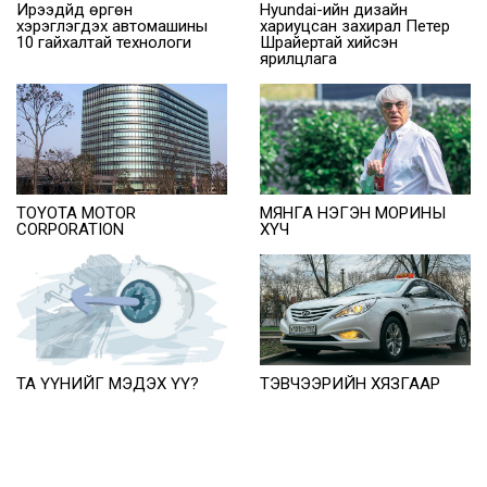
Ирээдүйд өргөн
Hyundai-ийн дизайн
хэрэглэгдэх автомашины
хариуцсан захирал Петер
10 гайхалтай технологи
Шрайертай хийсэн
ярилцлага
TOYOTA MOTOR
МЯНГА НЭГЭН МОРИНЫ
CORPORATION
ХYЧ
ТА ҮҮНИЙГ МЭДЭХ ҮҮ?
ТЭВЧЭЭРИЙН ХЯЗГААР