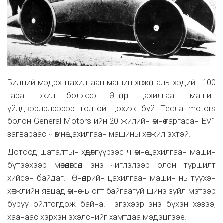
Бидний мэдэх цахилгаан машин хөгжөөд аль хэдийн 100
гаран жил болжээ. Өнөөдөр цахилгаан машин
үйлдвэрлэлээрээ толгой цохиж буй Тесла motors
болон General Motors-ийн 20 жилийн өмнө гаргасан EV1
загвараас ч өмнө цахилгаан машины хөгжил эхтэй.
Дотоод шаталтын хөдөлгүүрээс ч өмнө цахилгаан машин
бүтээхээр мөрөөдөгсөд энэ чиглэлээр олон туршилт
хийсэн байдаг. Өнөөдрийн цахилгаан машин нь түүхэн
хөгжлийн явцад өмнө нь огт байгаагүй шинэ зүйл мэтээр
буруу ойлгогдож байна. Тэгэхээр энэ бүхэн хэзээ,
хаанаас хэрхэн эхэлснийг хамтдаа мэдэцгээе.