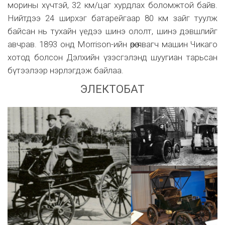
морины хүчтэй, 32 км/цаг хурдлах боломжтой байв.
Нийтдээ 24 ширхэг батарейгаар 80 км зайг туулж
байсан нь тухайн үедээ шинэ ололт, шинэ дэвшлийг
авчрав. 1893 онд Morrison-ийн өөрөө явагч машин Чикаго
хотод болсон Дэлхийн үзэсгэлэнд шуугиан тарьсан
бүтээлээр нэрлэгдэж байлаа.
ЭЛЕКТОБАТ