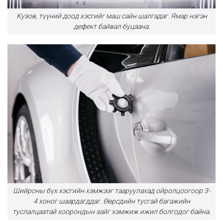
Кузов, түүний доод хэсгийг маш сайн шалгадаг. Ямар нэгэн
дефект байвал буцаана.
Шийроны бүх хэсгийн хэмжээг тааруулахад ойролцоогоор 3-
4 хоног шаардагддаг. Өөрсдийн тусгай багажийн
туслалцаатай хоорондын зайг хэмжиж ижил болгодог байна.