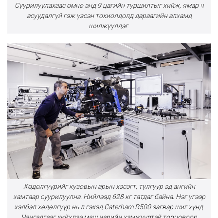
Суурилуулахаас өмнө энд 9 цагийн туршилтыг хийж, ямар ч
асуудалгүй гэж үзсэн тохиолдолд дараагийн алхамд
шилжүүлдэг.
Хөдөлгүүрийг кузовын арын хэсэгт, тулгуур эд ангийн
хамтаар суурилуулна. Нийлээд 628 кг татдаг байна. Нэг үгээр
хэлбэл хөдөлгүүр нь л гэхэд Caterham R500 загвар шиг хүнд.
Чангалгааг хийхдээ маш нарийн хэмжүүртэй торцовоор