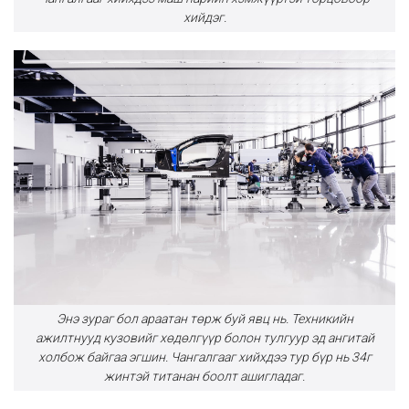
хийдэг.
Энэ зураг бол араатан төрж буй явц нь. Техникийн
ажилтнууд кузовийг хөдөлгүүр болон тулгуур эд ангитай
холбож байгаа эгшин. Чангалгааг хийхдээ тур бүр нь 34г
жинтэй титанан боолт ашигладаг.