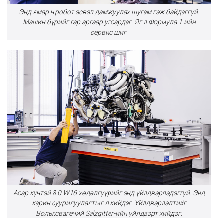
Энд ямар ч робот эсвэл дамжуулах шугам гэж байдаггүй.
Машин бүрийг гар аргаар угсардаг. Яг л Формула 1-ийн
сервис шиг.
Асар хүчтэй 8.0 W16 хөдөлгүүрийг энд үйлдвэрлэдэггүй. Энд
харин суурилуулалтыг л хийдэг. Үйлдвэрлэлтийг
Вольксвагений Salzgitter-ийн үйлдвэрт хийдэг.