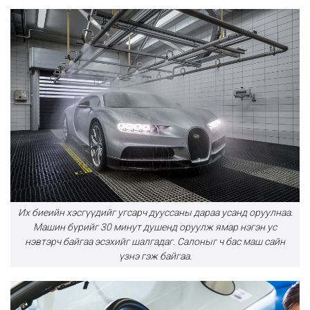
Их биеийн хэсгүүдийг угсарч дууссаны дараа усанд оруулнаа.
Машин бүрийг 30 минут душенд оруулж ямар нэгэн ус
нэвтэрч байгаа эсэхийг шалгадаг. Салоныг ч бас маш сайн
үзнэ гэж байгаа.