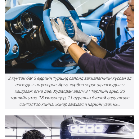
2 хүнтэй баг 3 өдрийн туршид салонд захиалагчийн хүссэн эд
ангиудыг нь угсарна. Арьс, карбон зэрэг эд ангиудыг ч
хашрааж өгнө дөө. Худалдан авагч 31 төрлийн арьс, 30
төрлийн утас, 18 хивсэнцэр, 11 суудлын бүсний даруулгаас
сонголтоо хийнэ. Эхнэр авахаас ч нарийн үзэх нь...