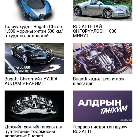
Галзуу хурд - Bugatti Chiron
BUGATTI-ТАЙ
1,500 морины хүчтэй 500 км/
ӨНГӨРҮҮЛСЭН 1000
ц хурдлах чадвартай
МИНУТ
Bugatti Chiron-ийн УУЛГА
Bugatti хөдөлгүүрээ ингэж
АЛДАМ 9 БАРИМТ
шалгадаг
Дэлхийн хамгийн анхны нэг
Газраар нисдэг ган шувуу
цул титанан тоормосны
BUGATTI
аппаратыг Buggati