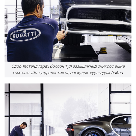
Одоо тестэнд гарах болсон тул эзэмшигчид очихоос өмнө
гэмтээхгүйн тулд пластик эд ангиудыг хуулгадаж байна.