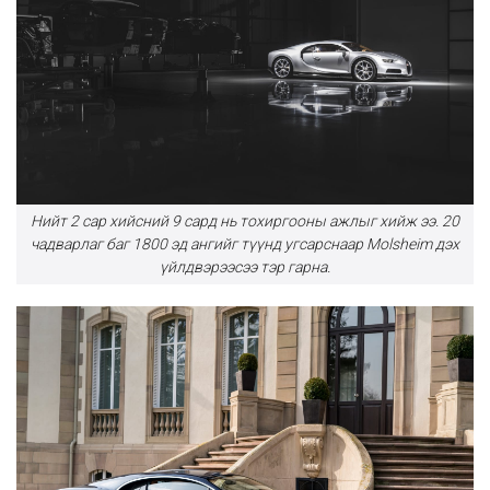
Нийт 2 сар хийсний 9 сард нь тохиргооны ажлыг хийж ээ. 20
чадварлаг баг 1800 эд ангийг түүнд угсарснаар Molsheim дэх
үйлдвэрээсээ тэр гарна.