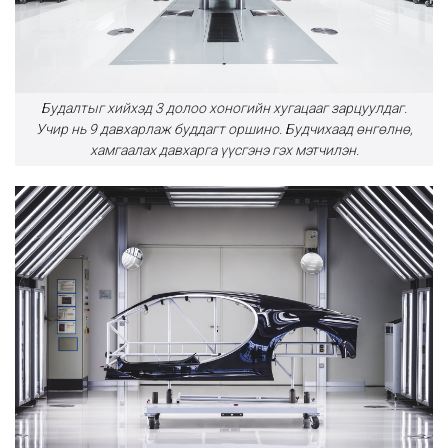
Будалтыг хийхэд 3 долоо хоногийн хугацааг зарцуулдаг.
Учир нь 9 давхарлаж буддагт оршино. Будчихаад өнгөлнө,
хамгаалах давхарга үүсгэнэ гэх мэтчилэн.