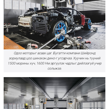
Одоо моторыг асаах цаг. Бугатти компани Шийронд
зориулаад цоо шинэхэн дино-г угсарчээ. Хуучин нь түүний
1500 морины хүч, 1600 Нм эргүүлэх чадлыг дийлээгүй учир
сольжээ.