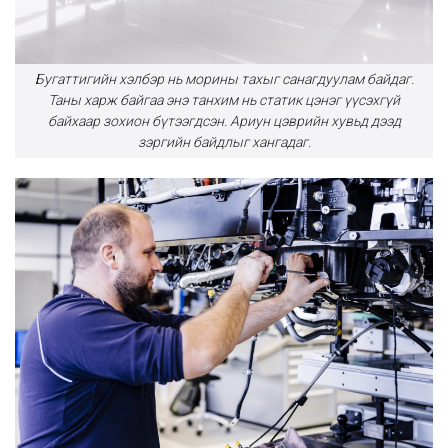
Бугаттигийн хэлбэр нь морины тахыг санагдуулам байдаг.
Таны харж байгаа энэ танхим нь статик цэнэг үүсэхгүй
байхаар зохион бүтээгдсэн. Ариун цэврийн хувьд дээд
зэргийн байдлыг хангадаг.