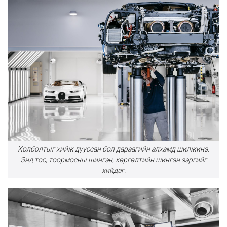
Холболтыг хийж дууссан бол дараагийн алхамд шилжинэ.
Энд тос, тоормосны шингэн, хөргөлтийн шингэн зэргийг
хийдэг.