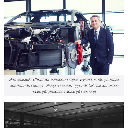
Энэ эрхмийг Christophe Piochon гэдэг. Бугаттигийн удирдах
зөвлөлийн гишүүн. Ямар ч машин түүнийг ОК гэж хэлэхээс
нааш үйлдвэрээс гарахгүй гэж мэд.