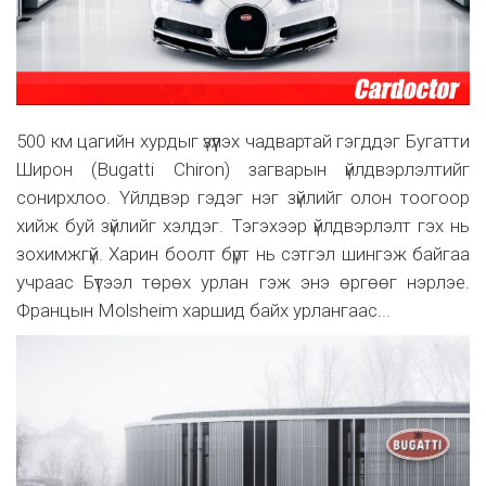
500 км цагийн хурдыг үзүүлэх чадвартай гэгддэг Бугатти
Широн (Bugatti Chiron) загварын үйлдвэрлэлтийг
сонирхлоо. Үйлдвэр гэдэг нэг зүйлийг олон тоогоор
хийж буй зүйлийг хэлдэг. Тэгэхээр үйлдвэрлэлт гэх нь
зохимжгүй. Харин боолт бүрт нь сэтгэл шингэж байгаа
учраас Бүтээл төрөх урлан гэж энэ өргөөг нэрлэе.
Францын Molsheim харшид байх урлангаас...