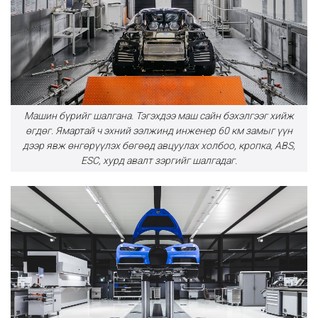
Машин бүрийг шалгана. Тэгэхдээ маш сайн бэхэлгээг хийж
өгдөг. Ямартай ч эхний ээлжинд инженер 60 км замыг үүн
дээр явж өнгөрүүлэх бөгөөд авцуулах холбоо, кропка, ABS,
ESC, хурд авалт зэргийг шалгадаг.