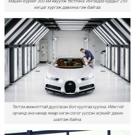
Машин бүрийг 300 км явуулж тестлэнэ. Ингэхдээ хурдыг 255
км цаг хүргэж давхина гэж байгаа.
Тестээ амжилттай дуусгасан бол хуулгаа хуулна. Ийм гоё
орчинд энэ нөхөр ямар нэгэн согог үүссэн эсэхийг дахин
шалгаж байна.