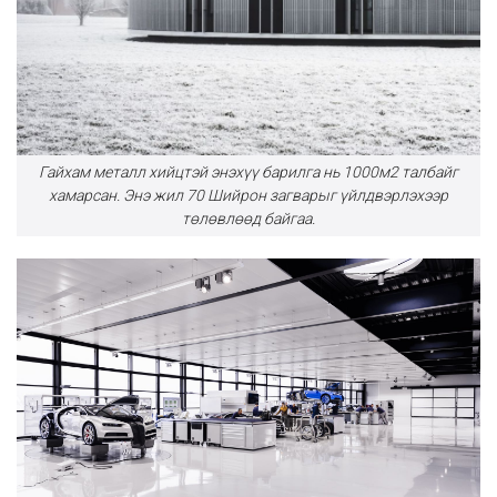
Гайхам металл хийцтэй энэхүү барилга нь 1000м2 талбайг
хамарсан. Энэ жил 70 Шийрон загварыг үйлдвэрлэхээр
төлөвлөөд байгаа.