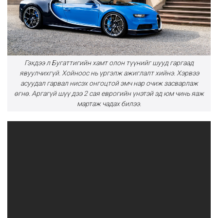
Гэхдээ л Бугаттигийн хамт олон түүнийг шууд гаргаад
явуулчихгүй. Хойноос нь үргэлж ажиглалт хийнэ. Хэрвээ
асуудал гарвал нисэх онгоцтой эмч нар очиж засварлаж
өгнө. Аргагүй шүү дээ 2 сая еврогийн үнэтэй эд юм чинь яаж
мартаж чадах билээ.