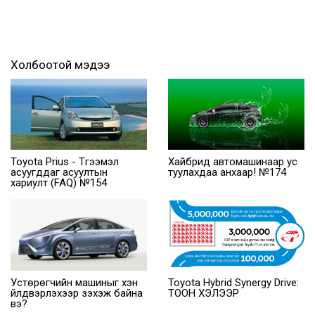
Холбоотой мэдээ
Toyota Prius - Түгээмэл
Хайбрид автомашинаар ус
асуугддаг асуултын
туулахдаа анхаар! №174
хариулт (FAQ) №154
Устөрөгчийн машиныг хэн
Toyota Hybrid Synergy Drive:
үйлдвэрлэхээр зэхэж байна
ТООН ХЭЛЭЭР
вэ?