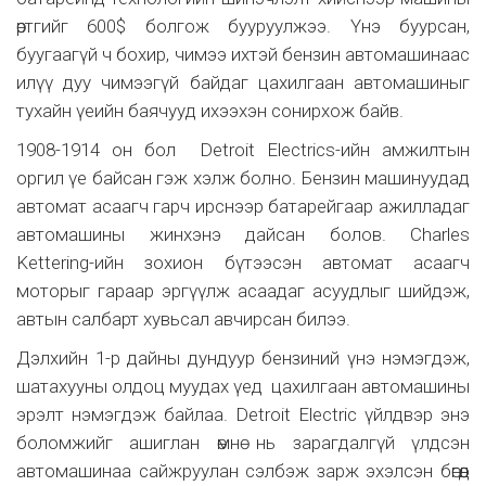
өртгийг 600$ болгож бууруулжээ. Үнэ буурсан,
буугаагүй ч бохир, чимээ ихтэй бензин автомашинаас
илүү дуу чимээгүй байдаг цахилгаан автомашиныг
тухайн үеийн баячууд ихээхэн сонирхож байв.
1908-1914 он бол Detroit Electrics-ийн амжилтын
оргил үе байсан гэж хэлж болно. Бензин машинуудад
автомат асаагч гарч ирснээр батарейгаар ажилладаг
автомашины жинхэнэ дайсан болов. Charles
Kettering-ийн зохион бүтээсэн автомат асаагч
моторыг гараар эргүүлж асаадаг асуудлыг шийдэж,
автын салбарт хувьсал авчирсан билээ.
Дэлхийн 1-р дайны дундуур бензиний үнэ нэмэгдэж,
шатахууны олдоц муудах үед цахилгаан автомашины
эрэлт нэмэгдэж байлаа. Detroit Electric үйлдвэр энэ
боломжийг ашиглан өмнө нь зарагдалгүй үлдсэн
автомашинаа сайжруулан сэлбэж зарж эхэлсэн бөгөөд