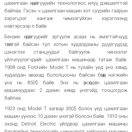
цахилгаан хөдөлгүүрийн технологиос илүү дэвшилттэй
байлаа. Гэсэн ч цахилгаан машин хот суурийн газрын
хэрэгцээг хангаж чимээгүйхэн хэрэглээнд
нэвтэрсээр л байв.
Бензин хөдөлгүүрийг эргүүлж асаах нь эмэгтэйчүүд
төвөгтэй байсан тул хотын худалдааны дүүргүүдэд
цэнэглэх станцуудыг байгуулж чинээлэг
үйлчлүүлэгчдийг цахилгаан машинаар татаж байв.
1908 онд Ford-ийн Model T нь тухайн үед үнэ хямд,
худалдан авахад бололцооны байсан бөгөөд нэгжийн
үнэ нь 850$ байв. Энэ нь өрсөлдөгч цахилгаан
машинуудаас 2 дахин хямд үнэтэйд тооцогдож
байлаа.
1923 онд Model T загвар 300$ болох үед цахилгаан
машин үүнээс 10 дахин үнэтэй болсон байв. 1910 оны
эхэнд Detroit Electric үйлдвэр цахилгаан машины
батарейнд технологийн шинэчлэлт хийснээр машины