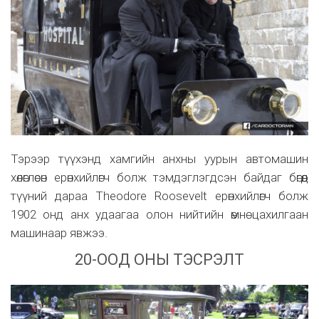
Тэрээр түүхэнд хамгийн анхны уурын автомашин
хөлөглөсөн ерөнхийлөгч болж тэмдэглэгдсэн байдаг бөгөөд
түүний дараа Theodore Roosevelt ерөнхийлөгч болж
1902 онд анх удаагаа олон нийтийн өмнө цахилгаан
машинаар явжээ.
20-ООД ОНЫ ТЭСРЭЛТ