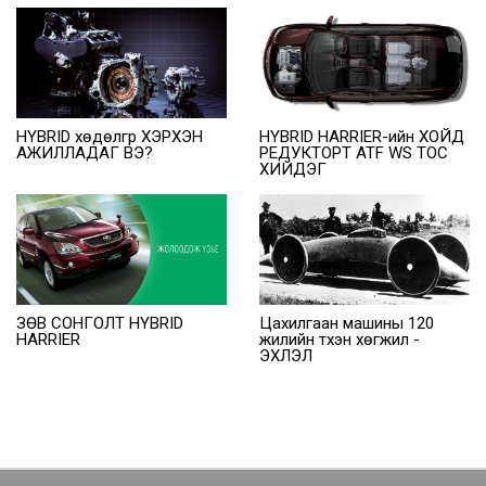
HYBRID HARRIER-ийн ХОЙД
HYBRID хөдөлгүүр ХЭРХЭН
РЕДУКТОРТ ATF WS ТОС
АЖИЛЛАДАГ ВЭ?
ХИЙДЭГ
ЗӨВ СОНГОЛТ HYBRID
Цахилгаан машины 120
HARRIER
жилийн түүхэн хөгжил -
ЭХЛЭЛ