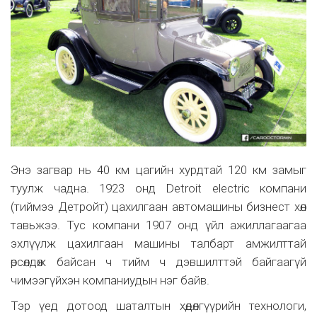
Энэ загвар нь 40 км цагийн хурдтай 120 км замыг
туулж чадна. 1923 онд Detroit electric компани
(тиймээ Детройт) цахилгаан автомашины бизнест хөл
тавьжээ. Тус компани 1907 онд үйл ажиллагаагаа
эхлүүлж цахилгаан машины талбарт амжилттай
өрсөлдөж байсан ч тийм ч дэвшилттэй байгаагүй
чимээгүйхэн компаниудын нэг байв.
Тэр үед дотоод шаталтын хөдөлгүүрийн технологи,