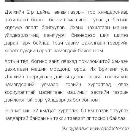
Дэлхийн 2-р дайны өмнөхөн газрын тос хямдарснаар
цахилгаан болон бензин машины тулаанд бензин
хөдөлгүүр ялалт байгуулав. Ихэнх цахилгаан машин
үйлдвэрлэгчид дампуурч, бизнесээс шил шилээ
даран гарч байлаа. Гэвч зарим цахилгаан тээврийн
хэрэгслүүдийн эрэлт нэмэгдэж байсан юм.
Хотын төвд, богино зайд явахад тохиромжтой хэмээн
цахилгаан машин моодонд оров. Их Британи улс
Дэлхийн хоёрдугаар дайны дараа газрын тосны үнэ
нэмэгдсэний улмаас гэрийн хүргэлтэд явах
зориулалттай цахилгаан машиныг засгийн газрын
дэмжлэгтэйгээр үйлдвэрлэх болсон юм.
Энэ машин 32 км/цаг хурдалж, 60 км газрыг туулах
чадвартай байсан нь такси тээвэрт яг тохирч байлаа.
Эх сурвалж: www.cardoctor.mn