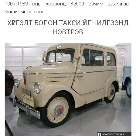
1907-1939 оны хооронд 35000 орчим цахилгаан
машиныг заржээ.
ХҮРГЭЛТ БОЛОН ТАКСИ ҮЙЛЧИЛГЭЭНД
НЭВТРЭВ