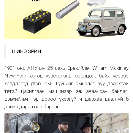
ШИНЭ ЭРИН
1901 онд АНУ-ын 25 дахь Ерөнхийлөгч William Mckinley
New-York хотод үзэсгэлэнд оролцож байх үеэрээ
халдлагад өртсөн юм. Түүнийг эмнэлэг рүү дээрхтэй
төстэй цахилгаан машинаар зөөж аваачсан байдаг.
Ерөнхийлөгч тэр дороо үхээгүй ч шархаа даалгүй 8
өдрийн дараа нас барсан.